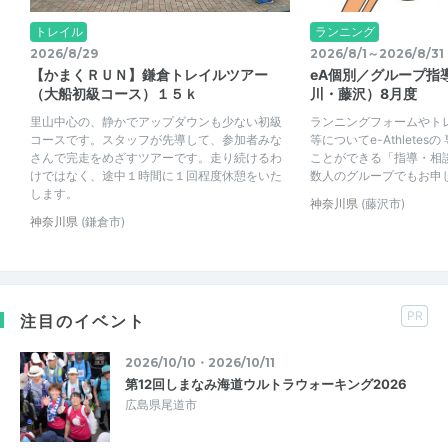
トレイル
ランニング
2026/8/29
2026/8/1～2026/8/31
【かまくＲＵＮ】鎌倉トレイルツアー
eA個別／グループ指
（大船初級コース）１５ｋ
川・藤沢）8月度
里山中心の、静かでアップダウンも少ない初級
ランニングフォームやト
コースです。スタッフが先導して、参加者みな
等についてe-Athlete
さんで完走をめざすツアーです。走り続けるわ
ことができる「指導・相
けではなく、途中１時間に１回程度休憩をいた
数人のグループでもお申
します。
神奈川県
(藤沢市)
神奈川県
(鎌倉市)
PR
注目のイベント
2026/10/10・2026/10/11
第12回しまなみ海道ウルトラウォーキング2026
広島県尾道市