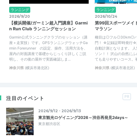
ランニング
ランニング
2026/9/20
2026/10/24
【横浜開催/ガーミン超入門講座】Garmi
第99回スポーツメイ
n Run Club ランニングセッション
マラソン
Garmin公式ランニングクラブのセッション（講
種目は◎フル◎30km◎ハ
座＋走実技）です。GPSランニングウォッチGa
門！ ☆記録証即時発行
rmin Forerunner の設定、操作、活用方法を、
自動計測となります。 
屋内の対面講座で基礎からじっくり詳しくご説
ソン！！ 沢山の自然に
明し、その後の屋外で実践確認しま...
ても走りやすいコース。初
神奈川県
(横浜市港北区)
神奈川県
(横浜市港北区)
PR
注目のイベント
2026/9/12・2026/9/13
東京観光ロゲイニング2026～渋谷再発見2days～
東京都渋谷区