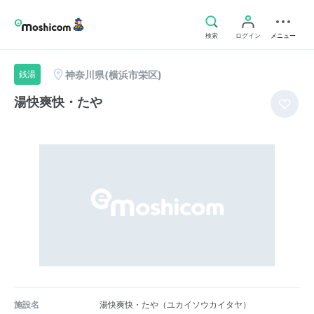
検索
ログイン
メニュー
神奈川県(横浜市栄区)
銭湯
湯快爽快・たや
施設名
湯快爽快・たや（ユカイソウカイタヤ）