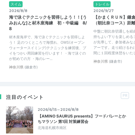
スイム
トレイル
2026/8/8
2026/9/27
海で泳ぐテクニックを習得しよう！！[う
【かまくＲＵＮ】鎌
みおんな]と材木座海練 初・中級編 8/
（朝比奈コース）距
8
中盤に朝比奈切通しを経
持ちよい下りを楽しめる
材木座海岸で、海で泳ぐテクニックを習得しよ
が先導して、参加者みな
う！ 足のつくところで海慣れ、OWS(オープン
アーです。走り続けるわ
ウォータースイミング)テクニックを練習後、ブ
間に１回程度休憩をいた
イをつかい周回練習を行います！ ・海で泳ぐの
が初めての方 ・海のレー...
神奈川県
(鎌倉市)
神奈川県
(鎌倉市)
PR
注目のイベント
2026/6/15～2026/8/8
【AMINO SAURUS presents】フードバレーとか
ちマラソン 第1回 対策練習会
北海道札幌市南区