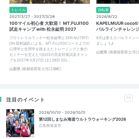
トレイル
自転車
2027/3/27・2027/3/28
2026/8/22
100マイル初心者 大歓迎！ MT.FUJI100
KAPELMUUR coc
試走キャンプ with 松永紘明 2027
バルラインチャレンジ
プロトレイルランナー松永紘明とZEN NUTRITI
8月は富士スバルライン
ON 田村誠氏による、MT.FUJI100コース上での
ましょう♪
心理学と生理学を踏まえたトレーニングと食の
山梨県
(南都留郡富士河口
セミナーを交えた1泊2日の完走対策試走キャン
プを2027年3月27日 (土) 28日 (日)...
山梨県
(南都留郡富士河口湖町)
PR
注目のイベント
2026/10/10・2026/10/11
第12回しまなみ海道ウルトラウォーキング2026
広島県尾道市