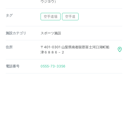
ウジヨウ）
タグ
空手道場
空手道
施設カテゴリ
スポーツ施設
住所
〒401-0301 山梨県南都留郡富士河口湖町船
津６８８６－２
電話番号
0555-73-3356