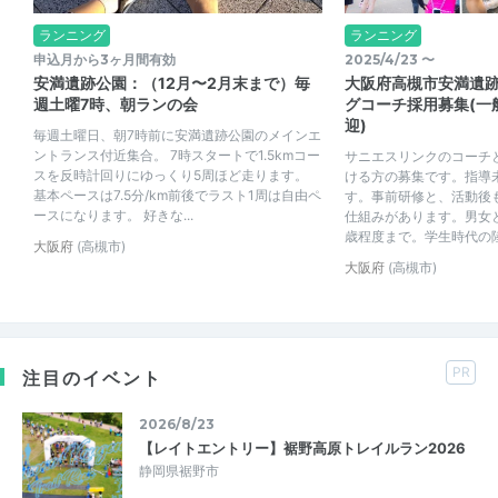
ランニング
ランニング
申込月から3ヶ月間有効
2025/4/23 〜
安満遺跡公園：（12月〜2月末まで）毎
大阪府高槻市安満遺
週土曜7時、朝ランの会
グコーチ採用募集(一
迎)
毎週土曜日、朝7時前に安満遺跡公園のメインエ
ントランス付近集合。 7時スタートで1.5kmコー
サニエスリンクのコーチ
スを反時計回りにゆっくり5周ほど走ります。
ける方の募集です。指導
基本ペースは7.5分/km前後でラスト1周は自由ペ
す。事前研修と、活動後
ースになります。 好きな...
仕組みがあります。男女と
歳程度まで。学生時代の陸
大阪府
(高槻市)
大阪府
(高槻市)
PR
注目のイベント
2026/8/23
【レイトエントリー】裾野高原トレイルラン2026
静岡県裾野市