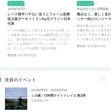
ランニング
ランニング
2026/10/17
申込月から3ヶ月間有効
レース後半バテない走りとフォーム改善
痛みなく、楽しく走
拡大版サーキットランby元マラソン日本
ンナー向けマンツー
代表
痛みを抱えながら走って
古傷が気になって全力を
レースの感想でよく耳にする３０キロの壁。レ
とはないですか？ 痛み
ース後半に訪れるトラブルは練習不足だけでは
イフを楽しむ方法をお伝
なく、走り切るためのフォームが身についてい
ないことも原因の一つです。このレッスンで
愛知県
(名古屋市中区)
は、ランニングの合間に”自分の身体...
愛知県
(名古屋市北区)
PR
注目のイベント
2026/9/25・2026/9/26
ミホ練／12時間ナイトトレイル 第2弾
茨城県桜川市