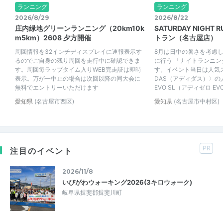
ランニング
ランニング
2026/8/29
2026/8/22
庄内緑地グリーンランニング（20km10k
SATURDAY NIGH
m5km）2608 夕方開催
トラン（名古屋店）
周回情報を32インチディスプレイに速報表示す
8月は日中の暑さを考慮
るのでご自身の残り周回を走行中に確認できま
に行う 「ナイトランニン
す。周回毎ラップタイム入りWEB完走証は即時
す。イベント当日は人気ス
表示。万が一中止の場合は次回以降の同大会に
DAS（アディダス）〉の人
無料でエントリーいただけます
EVO SL（アディゼロ EVO
愛知県
(名古屋市西区)
愛知県
(名古屋市中村区)
PR
注目のイベント
2026/11/8
いびがわウォーキング2026(3キロウォーク)
岐阜県揖斐郡揖斐川町