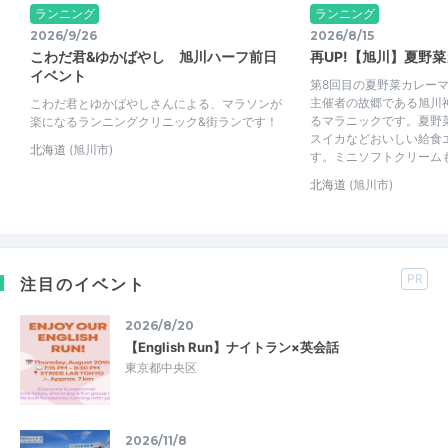
ランニング
ランニング
2026/9/26
2026/8/15
こわだ君&ゆかばやし 旭川ハーフ前日
再UP!【旭川】夏野
イベント
第8回目の夏野菜カレー
主催者の故郷である旭川
こわだ君とゆかばやしさんによる、マラソンが
るマラニックです。夏野
楽になるランニングクリニック&街ランです！
スイカなどおいしい給食
北海道
(旭川市)
す。ミニソフトクリームも
北海道
(旭川市)
PR
注目のイベント
2026/8/20
【English Run】ナイトラン×英会話
東京都中央区
2026/11/8