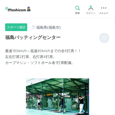
検索
ログイン
メニュー
福島県(福島市)
スポーツ施設
福島バッティングセンター
最速160km/h～低速80km/hまでの全6打席！！
左右打席2打席、右打席4打席。
カーブマシン・ソフトボール各1打席配備。