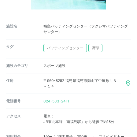
施設名
福島バッティングセンター（フクシマバツテイング
センター）
タグ
バッティングセンター
野球
施設カテゴリ
スポーツ施設
住所
〒960-8252 福島県福島市御山字中屋敷１３
－１４
電話番号
024-533-2411
アクセス
電車：
JR東北本線「南福島駅」から徒歩で約18分
利用料金
1ゲーム 18球 現金：200円 ・ プリペイドカー