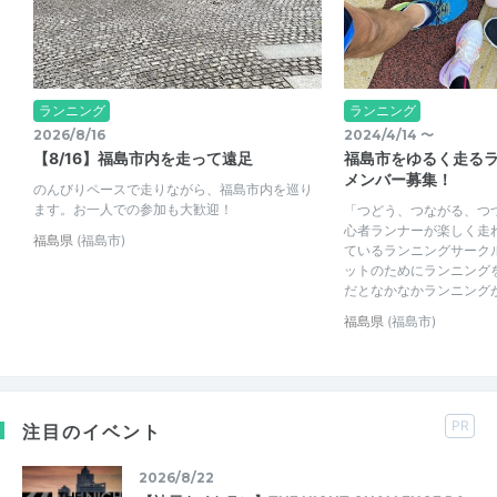
ランニング
ランニング
2026/8/16
2024/4/14 〜
【8/16】福島市内を走って遠足
福島市をゆるく走る
メンバー募集！
のんびりペースで走りながら、福島市内を巡り
ます。お一人での参加も大歓迎！
「つどう、つながる、つ
心者ランナーが楽しく走
福島県
(福島市)
ているランニングサーク
ットのためにランニング
だとなかなかランニングが続
福島県
(福島市)
PR
注目のイベント
2026/8/22