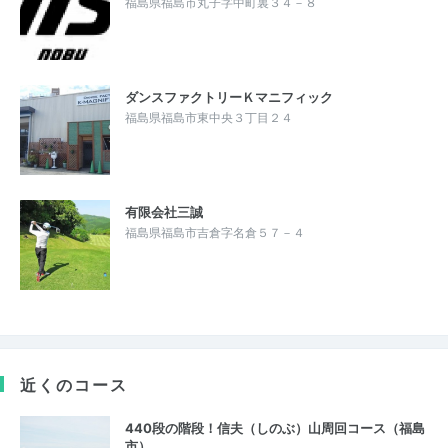
福島県福島市丸子字中町裏３４－８
ダンスファクトリーＫマニフィック
福島県福島市東中央３丁目２４
有限会社三誠
福島県福島市吉倉字名倉５７－４
近くのコース
440段の階段！信夫（しのぶ）山周回コース（福島
市）