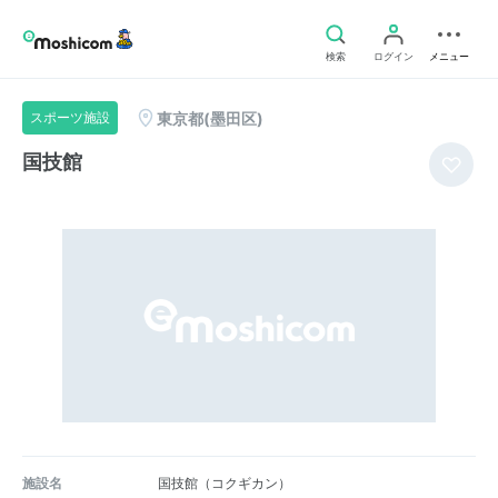
検索
ログイン
メニュー
東京都(墨田区)
スポーツ施設
国技館
施設名
国技館（コクギカン）