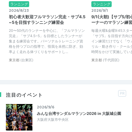
ランニング
ランニング
2026/8/23
2026/9/1
初心者大歓迎フルマラソン完走・サブ4.5
9/1(火朝)【サブ5
~5を目指すランニング練習会
ーナーのマラソン練習会
20〜50代のランナーを中心に、「フルマラソン
毎週火曜&金曜9:45ス
完走」「サブ4.5~5」を目標としたランナーが
「サブ5」を目指す方向
集まる練習会です。パーソナルトレーニング資
イン練習だけでなく「ウ
格を持つプロの指導で、怪我を未然に防ぎ、効
リル・動き作り・クール
率よく走れる体づくりをサポートし...
時間をかけて実施していき
東京都
(台東区)
東京都
(千代田区)
PR
注目のイベント
2026/9/6
みんな台湾サンダルマラソン2026 in 大阪城公園
大阪府大阪市中央区