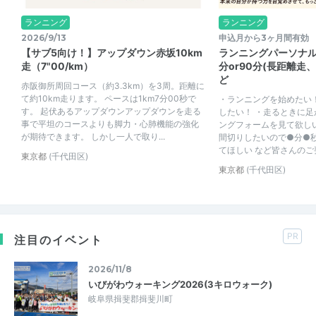
ランニング
ランニング
2026/9/13
申込月から3ヶ月間有効
【サブ5向け！】アップダウン赤坂10km
ランニングパーソナル
走（7"00/km）
分or90分(長距離走
ど
赤阪御所周回コース（約3.3km）を3周。距離に
て約10km走ります。 ペースは1km7分00秒で
・ランニングを始めたい
す。 起伏あるアップダウンアップダウンを走る
したい！ ・走るときに
事で平坦のコースよりも脚力・心肺機能の強化
ングフォームを見て欲しい
が期待できます。 しかし一人で取り...
間切りしたいので●分●
てほしい など皆さんのご要
東京都
(千代田区)
東京都
(千代田区)
PR
注目のイベント
2026/11/8
いびがわウォーキング2026(3キロウォーク)
岐阜県揖斐郡揖斐川町