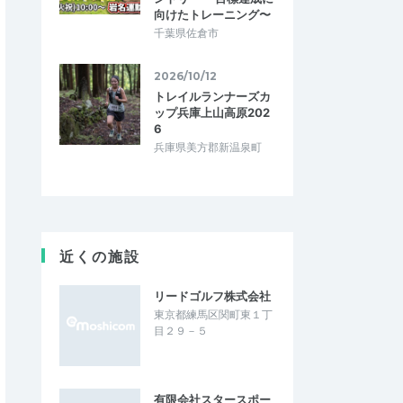
向けたトレーニング〜
千葉県佐倉市
2026/10/12
トレイルランナーズカ
ップ兵庫上山高原202
6
兵庫県美方郡新温泉町
近くの施設
リードゴルフ株式会社
東京都練馬区関町東１丁
目２９－５
有限会社スタースポー