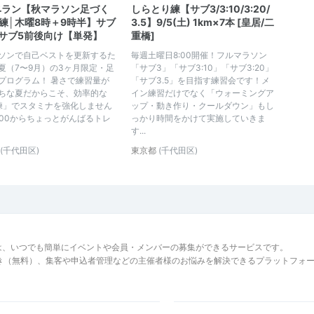
ベラン【秋マラソン足づく
しらとり練【サブ3/3:10/3:20/
練│木曜8時＋9時半】サブ
3.5】9/5(土) 1km×7本 [皇居/二
～サブ5前後向け【単発】
重橋]
ソンで自己ベストを更新するた
毎週土曜日8:00開催！フルマラソン
夏（7〜9月）の3ヶ月限定・足
「サブ3」「サブ3:10」「サブ3:20」
プログラム！ 暑さで練習量が
「サブ3.5」を目指す練習会です！メ
ちな夏だからこそ、効率的な
イン練習だけでなく「ウォーミングア
練」でスタミナを強化しません
ップ・動き作り・クールダウン」もし
8:00からちょっとがんばるトレ
っかり時間をかけて実施していきま
す...
(千代田区)
東京都
(千代田区)
は、いつでも簡単にイベントや会員・メンバーの募集ができるサービスです。
でき（無料）、集客や申込者管理などの主催者様のお悩みを解決できるプラットフォ