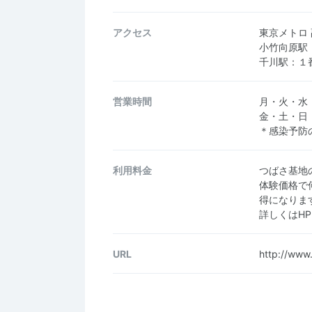
アクセス
東京メトロ
小竹向原駅
千川駅：１
営業時間
月・火・水
金・土・日
＊感染予防
利用料金
つばさ基地
体験価格で
得になりま
詳しくはH
URL
http://www.