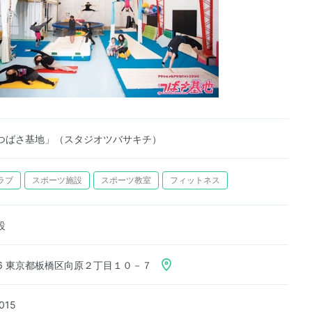
つばさ基地」（スタジオツバサキチ）
ラブ
スポーツ施設
スポーツ教室
フィットネス
設
036 東京都板橋区向原２丁目１０－７
015