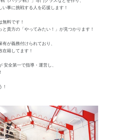
ク転（バック転）」専門クラスなどを作り、
しい事に挑戦する人を応援します！
は無料です！
っと貴方の「やってみたい！」が見つかります！
保有が義務付けられており、
数在籍してます！
が 安全第一で指導・運営し、
す！
う！