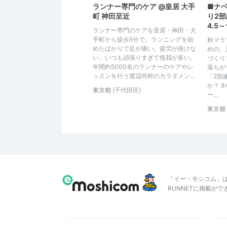
ランナー専門のケア @皇居 大手
■ナ
町 神田至近
り2部
4.5
ランナー専門のケアを皇居・神田・大
手町から徒歩5分で。ランニングを始
秋マラ
めたばかりで足が痛い。疲労が抜けな
めの、
い。いつも頑張りすぎて怪我が多い。
づくり
年間約5000名のランナーのケアやレ
落ちが
ッスンを行う渡辺尚幹のカラダメン...
「2部
か？ 
東京都
(千代田区)
ー...
東京都
「イー・モシコム」
RUNNETに掲載が