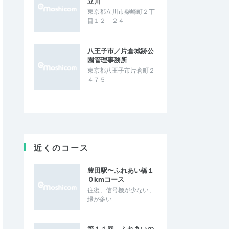
立川
東京都立川市柴崎町２丁
目１２－２４
八王子市／片倉城跡公
園管理事務所
東京都八王子市片倉町２
４７５
近くのコース
豊田駅〜ふれあい橋１
０kmコース
往復、信号機が少ない、
緑が多い