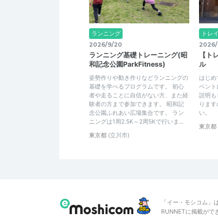
ランニング
トレ
2026/9/20
2026/
ランニング基礎トレーニング(昭
【ト
和記念公園ParkFitness)
ル
姿勢作りや動き作りなどランニングの
はじめ
基礎を学べるプログラムです。 初心
ベント
者や走ることに自信がない方、また経
説明も
験者の方まで参加できます。 昭和記
ります
念公園ふれあい広場集合です。 ラン
い。
ニングは1周2.5K～2周5Kで行いま...
東京都
東京都
(立川市)
「イー・モシコム」
RUNNETに掲載が