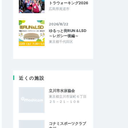
トラウォーキング2026
広島県尾道市
2026/8/22
ゆるっと街RUN＆LSD
～レガシー後編～
東京都千代田区
近くの施設
立川市水泳協会
東京都立川市栄町６丁目
２５－２１－１０８
コナミスポーツクラブ