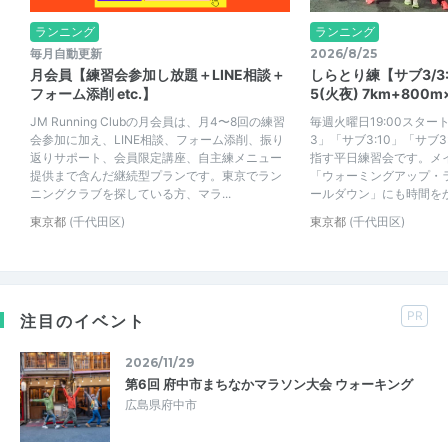
ランニング
ランニング
毎月自動更新
2026/8/25
月会員【練習会参加し放題＋LINE相談＋
しらとり練【サブ3/3:10
フォーム添削 etc.】
5(火夜) 7km+800m
JM Running Clubの月会員は、月4〜8回の練習
毎週火曜日19:00スタ
会参加に加え、LINE相談、フォーム添削、振り
3」「サブ3:10」「サブ3
返りサポート、会員限定講座、自主練メニュー
指す平日練習会です。メ
提供まで含んだ継続型プランです。東京でラン
「ウォーミングアップ・
ニングクラブを探している方、マラ...
ールダウン」にも時間をかけ
東京都
(千代田区)
東京都
(千代田区)
PR
注目のイベント
2026/11/29
第6回 府中市まちなかマラソン大会 ウォーキング
広島県府中市