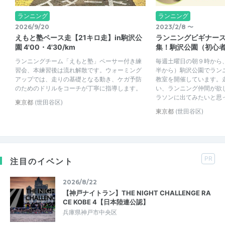
ランニング
ランニング
2026/9/20
2023/2/8 〜
えもと塾ペース走【21キロ走】in駒沢公
ランニングビギナー
園 4'00・4'30/km
集！駒沢公園（初心
ランニングチーム「えもと塾」ペーサー付き練
毎週土曜日の朝９時から、
習会、本練習後は流れ解散です。ウォーミング
半から）駒沢公園でラン
アップでは、走りの基礎となる動き、ケガ予防
教室を開催しています。
のためのドリルをコーチが丁寧に指導します。
い、ランニング仲間が欲
ラソンに出てみたいと思っ
東京都
(世田谷区)
東京都
(世田谷区)
PR
注目のイベント
2026/8/22
【神戸ナイトラン】THE NIGHT CHALLENGE RA
CE KOBE 4【日本陸連公認】
兵庫県神戸市中央区