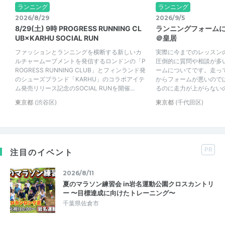
ランニング
ランニング
2026/8/29
2026/9/5
8/29(土) 9時 PROGRESS RUNNING CL
ランニングフォーム
UB×KARHU SOCIAL RUN
＠皇居
ファッションとランニングを横断する新しいカ
実際に今までのレッスン
ルチャームーブメントを発信するロンドンの「P
圧倒的に質問や相談が多
ROGRESS RUNNING CLUB」とフィンランド発
ームについてです。走っ
のシューズブランド「KARHU」のコラボアイテ
からフォームが悪いので
ム発売リリース記念のSOCIAL RUNを開催...
るのに走力が上がらないのは
東京都
(渋谷区)
東京都
(千代田区)
PR
注目のイベント
2026/8/11
夏のマラソン練習会 in岩名運動公園クロスカントリ
ー 〜目標達成に向けたトレーニング〜
千葉県佐倉市