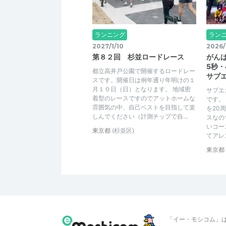
ランニング
ラン
2027/1/10
2026/
第８２回 杉並ロードレース
がんば
5秒・
都立高井戸公園で開催するロードレー
サブエ
スです。開催日は例年通り年明けの１
月１０日（日）となります。 地域密
サブエ
着型のレースですのでアットホームな
です。
雰囲気の中、自己ベストを目指して楽
を20周
しんでください（計測チップで自...
スなの
いコー
東京都
(杉並区)
てアレン
東京都
「イー・モシコム」