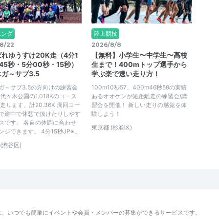
ニング
陸上競技
8/22
2026/8/8
れゆうすけ20K走（4分1
【無料】小学生〜中学生〜高校
45秒・5分00秒・15秒）
生まで！400mトップ選手から
ガ～サブ3.5
学ぶ楽で速い走り方！
ガ～サブ3.5の方向けの練習会
100m10秒57、400m46秒59の実績
 代々木公園の1.018Kのコース
あるオオケンが短距離走の練習会/講
走ります。計20.36K 周回コー
習会を開催！ 新しい走りの感覚を体
で途中で休憩で抜けたりしやす
験しよう！
スです。 各自の体調に合わせ
東京都
(杉並区)
ジできます。 4分15秒JP※...
(渋谷区)
は、いつでも簡単にイベントや会員・メンバーの募集ができるサービスです。