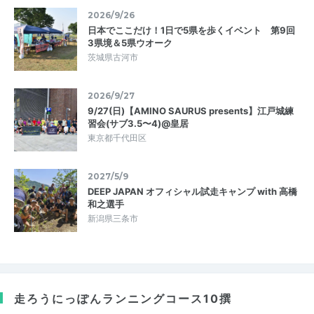
2026/9/26
日本でここだけ！1日で5県を歩くイベント 第9回
3県境＆5県ウオーク
茨城県古河市
2026/9/27
9/27(日)【AMINO SAURUS presents】江戸城練
習会(サブ3.5〜4)@皇居
東京都千代田区
2027/5/9
DEEP JAPAN オフィシャル試走キャンプ with 高橋
和之選手
新潟県三条市
走ろうにっぽん
ランニングコース10撰