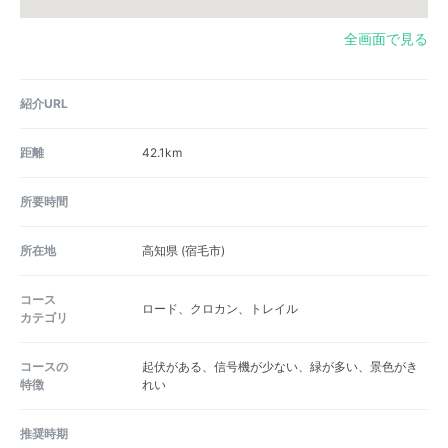
全画面で見る
紹介URL
距離
42.1km
所要時間
所在地
高知県
(宿毛市)
コース
ロード、クロカン、トレイル
カテゴリ
コースの
起伏がある、信号機が少ない、緑が多い、景色がき
特徴
れい
推奨時期