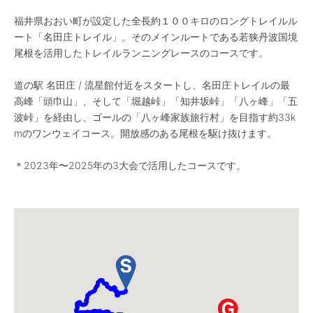
福井県おおい町が設定した全長約１００キロのロングトレイルル
ート「名田庄トレイル」。そのメインルートである若狭丹波国境
尾根を活用したトレイルランニングレースのコースです。
道の駅 名田庄 / 流星館付近をスタートし、名田庄トレイルの最
高峰「頭巾山」、そして「堀越峠」「知井坂峠」「八ヶ峰」「五
波峠」を経由し、ゴールの「八ヶ峰家族旅行村」を目指す約33k
mのワンウェイコース。開放感のある尾根を駆け抜けます。
＊2023年〜2025年の3大会で活用したコースです。