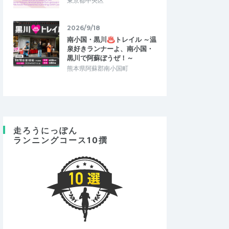
東京都中央区
2026/9/18
南小国・黒川♨トレイル ～温
泉好きランナーよ、南小国・
黒川で阿蘇ぼうぜ！～
熊本県阿蘇郡南小国町
走ろうにっぽん
ランニングコース10撰