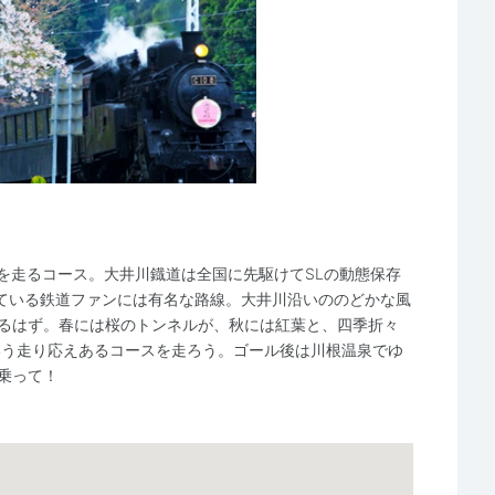
を走るコース。大井川鐡道は全国に先駆けてSLの動態保存
ている鉄道ファンには有名な路線。大井川沿いののどかな風
れるはず。春には桜のトンネルが、秋には紅葉と、四季折々
いう走り応えあるコースを走ろう。ゴール後は川根温泉でゆ
乗って！