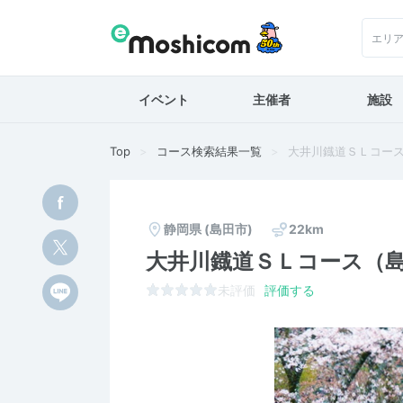
エリ
イベント
主催者
施設
Top
コース検索結果一覧
大井川鐡道ＳＬコー
静岡県
(島田市)
22km
大井川鐡道ＳＬコース（
未評価
評価する