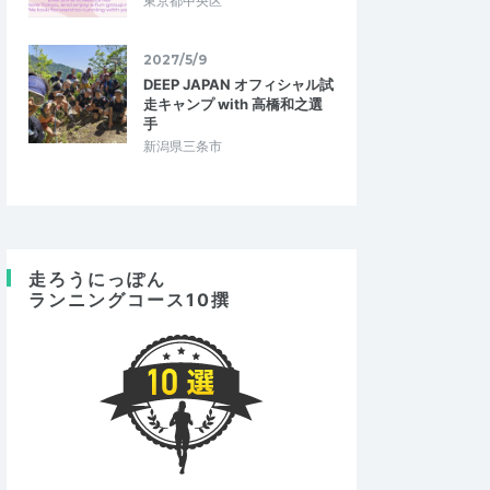
東京都中央区
2027/5/9
DEEP JAPAN オフィシャル試
走キャンプ with 高橋和之選
手
新潟県三条市
走ろうにっぽん
ランニングコース10撰