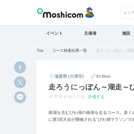
エリ
イベント
主催者
施設
Top
コース検索結果一覧
走ろうにっぽん～湖走～
滋賀県
(大津市)
91.6km
走ろうにっぽん～湖走～びわ
未評価
評価する
南湖を含むびわ湖の南側を走るコース。多くの
に第1回大会が開催される"びわ湖マラソン"