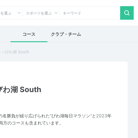
アを選ぶ
スポーツを選ぶ
コース
クラブ・チーム
びわ湖 South
湖 South
名勝負が繰り広げられた"びわ湖毎日マラソン"と2023年
の両方のコースも含まれています。