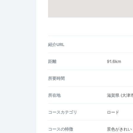
紹介URL
距離
91.6km
所要時間
所在地
滋賀県
(大津市
コース
カテゴリ
ロード
コースの
特徴
景色がきれい