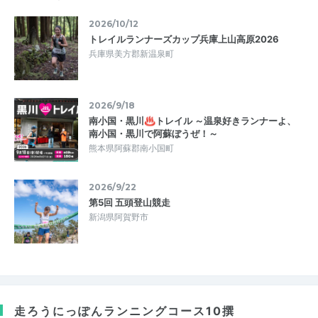
2026/10/12
トレイルランナーズカップ兵庫上山高原2026
兵庫県美方郡新温泉町
2026/9/18
南小国・黒川♨トレイル ～温泉好きランナーよ、
南小国・黒川で阿蘇ぼうぜ！～
熊本県阿蘇郡南小国町
2026/9/22
第5回 五頭登山競走
新潟県阿賀野市
走ろうにっぽん
ランニングコース10撰