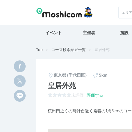
エリ
イベント
主催者
施設
Top
コース検索結果一覧
皇居外苑
東京都
(千代田区)
5km
皇居外苑
未評価
評価する
桜田門近くの時計台近く発着の1周5kmのコー