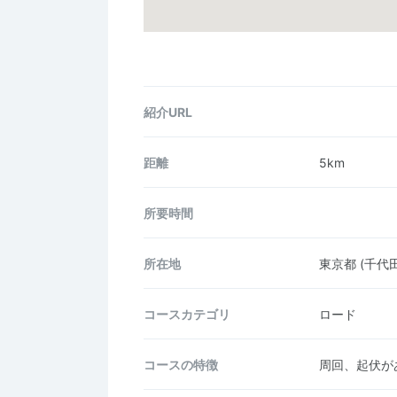
紹介URL
距離
5km
所要時間
所在地
東京都
(千代
コース
カテゴリ
ロード
コースの
特徴
周回、起伏が