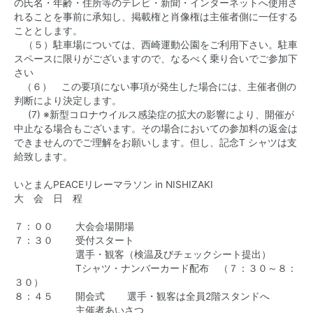
の氏名・年齢・住所等のテレビ・新聞・インターネットへ使用さ
れることを事前に承知し、掲載権と肖像権は主催者側に一任する
こととします。
（５）駐車場については、西崎運動公園をご利用下さい。駐車
スペースに限りがございますので、なるべく乗り合いでご参加下
さい
（６） この要項にない事項が発生した場合には、主催者側の
判断により決定します。
(7) ※新型コロナウイルス感染症の拡大の影響により、開催が
中止なる場合もございます。その場合においての参加料の返金は
できませんのでご理解をお願いします。但し、記念T シャツは支
給致します。
いとまんPEACEリレーマラソン in NISHIZAKI
大 会 日 程
７：００ 大会会場開場
７：３０ 受付スタート
選手・観客（検温及びチェックシート提出）
Tシャツ・ナンバーカード配布 （７：３０～８：
３０）
８：４５ 開会式 選手・観客は全員2階スタンドへ
主催者あいさつ