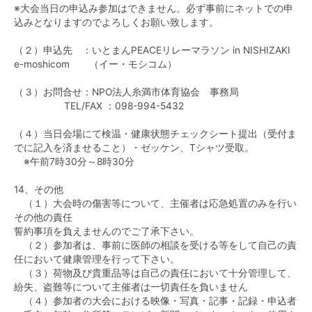
※大会当日の申込み参加はできません。必ず事前にネットでの申
込みとなりますのでよろしくお願い致します。
（２）申込先 ：いとまんPEACEリレーマラソン in NISHIZAKI
e-moshicom （イー・モシコム）
（３）お問合せ：NPO法人糸満市体育協会 事務局
TEL/FAX ：098-994-5432
（４）当日会場にて検温・健康状態チェックシート提出（受付ま
でに記入を済ませること）・ゼッケン、Tシャツ受取。
※午前7時30分～8時30分
14、その他
（１）大会時の傷害等について、主催者は応急処置のみを行い
その他の責任
誓約事項を負えませんのでご了承下さい。
（２）参加者は、事前に医師の相談を受ける等をして自己の責
任において健康管理を行って下さい。
（３）荷物及び貴重品等は自己の責任において十分管理して、
紛失、盗難等について主催者は一切責任を負いません
（４）参加者の大会における映像・写真・記事・記録・申込者