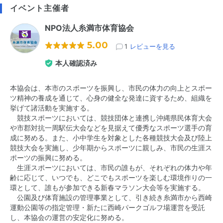
イベント主催者
NPO法人糸満市体育協会
5.00
1
レビューを見る
本人確認済み
本協会は、本市のスポーツを振興し、市民の体力の向上とスポー
ツ精神の養成を通じて、心身の健全な発達に資するため、組織を
挙げて諸活動を実施する。
競技スポーツにおいては、競技団体と連携し沖縄県民体育大会
や市郡対抗一周駅伝大会などを見据えて優秀なスポーツ選手の育
成に努める。また、小中学生を対象とした各種競技大会及び陸上
競技大会を実施し、少年期からスポーツに親しみ、市民の生涯ス
ポーツの振興に努める。
生涯スポーツにおいては、市民の誰もが、それぞれの体力や年
齢に応じて、いつでも、どこでもスポーツを楽しむ環境作りの一
環として、誰もが参加できる新春マラソン大会等を実施する。
公園及び体育施設の管理事業として、引き続き糸満市から西崎
運動公園等の指定管理・新たに西崎パークゴルフ場運営を受託
し、本協会の運営の安定化に努める。