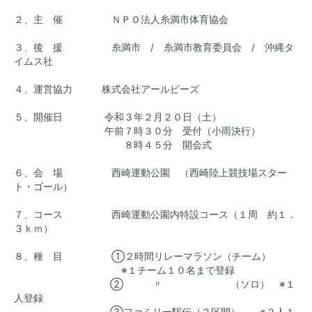
２、主 催 ＮＰＯ法人糸満市体育協会
３、後 援 糸満市 / 糸満市教育委員会 / 沖縄タ
イムス社
４、運営協力 株式会社アールビーズ
５、開催日 令和３年２月２０日（土）
午前７時３０分 受付（小雨決行）
８時４５分 開会式
６、会 場 西崎運動公園 （西崎陸上競技場スター
ト・ゴール）
７、コース 西崎運動公園内特設コース（１周 約１．
３ｋｍ）
８、種 目 ①２時間リレーマラソン（チーム）
※１チーム１０名まで登録
② 〃 （ソロ） ※１
人登録