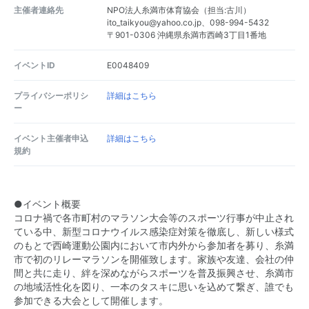
主催者連絡先
NPO法人糸満市体育協会（担当:古川）
ito_taikyou@yahoo.co.jp、098-994-5432
〒901-0306 沖縄県糸満市西崎3丁目1番地
イベントID
E0048409
プライバシーポリシ
詳細はこちら
ー
イベント主催者申込
詳細はこちら
規約
●イベント概要
コロナ禍で各市町村のマラソン大会等のスポーツ行事が中止され
ている中、新型コロナウイルス感染症対策を徹底し、新しい様式
のもとで西崎運動公園内において市内外から参加者を募り、糸満
市で初のリレーマラソンを開催致します。家族や友達、会社の仲
間と共に走り、絆を深めながらスポーツを普及振興させ、糸満市
の地域活性化を図り、一本のタスキに思いを込めて繋ぎ、誰でも
参加できる大会として開催します。