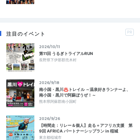
PR
注目のイベント
2026/10/11
第11回 うるぎトライアルRUN
長野県下伊那郡売木村
2026/9/18
南小国・黒川♨トレイル ～温泉好きランナーよ、
南小国・黒川で阿蘇ぼうぜ！～
熊本県阿蘇郡南小国町
2026/9/26
【時間走：リレー＆個人】走る＋アフリカ支援 第
9回 AFRICA パートナーシップラン in 稲城
東京都稲城市