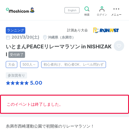
English
検索
ログイン
メニュー
計測あり大会
ランニング
2021/3/20(土)
沖縄県（糸満市）
いとまんPEACEリレーマラソン in NISHIZAK
I
受付終了
大会
500人～
初心者向け、初心者OK、レベル問わず
参加賞有り
5.00
このイベントは終了しました。
糸満市西崎運動公園で初開催のリレーマラソン！