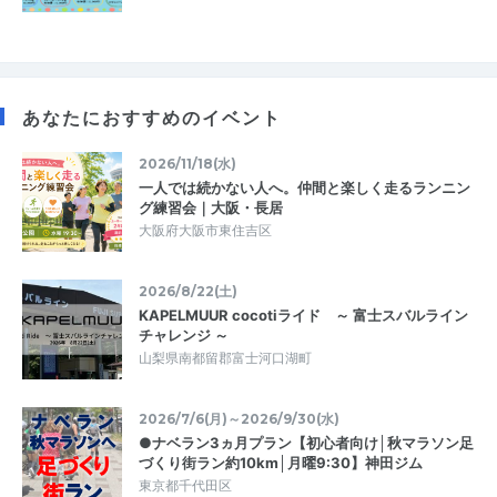
あなたにおすすめのイベント
2026/11/18(水)
一人では続かない人へ。仲間と楽しく走るランニン
グ練習会｜大阪・長居
大阪府大阪市東住吉区
2026/8/22(土)
KAPELMUUR cocotiライド ～ 富士スバルライン
チャレンジ ～
山梨県南都留郡富士河口湖町
2026/7/6(月)～2026/9/30(水)
●ナベラン3ヵ月プラン【初心者向け│秋マラソン足
づくり街ラン約10km│月曜9:30】神田ジム
東京都千代田区