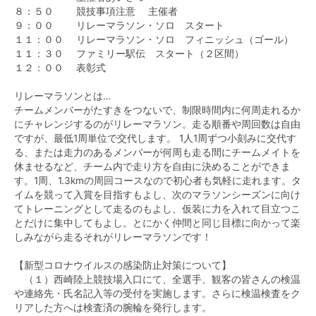
８：５０ 競技事項注意 主催者
９：００ リレーマラソン・ソロ スタート
１１：００ リレーマラソン・ソロ フィニッシュ（ゴール）
１１：３０ ファミリー駅伝 スタート（２区間）
１２：００ 表彰式
リレーマラソンとは…
チームメンバーがたすきをつないで、制限時間内に何周走れるか
にチャレンジするのがリレーマラソン。走る順番や周回数は自由
ですが、最低1周単位で交代します。 1人1周ずつ小刻みに交代す
る、または走力のあるメンバーが何周も走る間にチームメイトを
休ませるなど、チーム内で走り方を自由に決めることができま
す。1周、1.3kmの周回コースなので初心者も気軽に走れます。タ
イムを競って入賞を目指すもよし、次のマラソンシーズンに向け
てトレーニングとして走るのもよし、仮装に力を入れて目立つこ
とだけに集中してもよし。とにかく仲間と同じ目標に向かって楽
しみながら走るそれがリレーマラソンです！
【新型コロナウイルスの感染防止対策について】
（１）西崎陸上競技場入口にて、全選手、観客の皆さんの検温
や連絡先・氏名記入等の受付を実施します。さらに検温検査をク
リアした方へは検査済の腕輪を発行します。