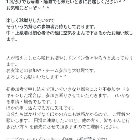
1回だけでも毎週・隔週でも来たいときにお越しください＾＾
お気軽にど～ぞ～＾＾
楽しく球蹴りしたいので
そういう気持ちの参加者お待ちしております。
中・上級者は初心者その他に空気をよんで下さるかたお願い致し
ます。
人が増えましたら曜日も増やしドンドン色々やろうと思っており
ます。
お友達との参加や・チーム参加も大歓迎です。
よろしくお願いいたします＾＾
初参加者で申し込んで頂いていきなり都合により不参加や ドタ
キャンした場合は、参加お断りさせていただきます。 （いかな
る事情・場合でもです。）
ほかの申し込んでる方に失礼です。
自分たちばかりでなくほかの方にも迷惑かかるので、 ご理解お
願いします。 円滑に連絡したいのと、他の方々、皆ちゃんと行
きたい方々 を優先にさせて頂きますのでご理解ください。
ここでのルールプレールールDesu （必ず読んでね）