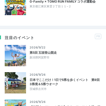
G-Family × TOMO RUN FAMILY コラボ運動会
東京都江東区東雲２丁目１１−２
PR
注目のイベント
2026/9/22
第5回 五頭登山競走
新潟県阿賀野市
2026/9/26
日本でここだけ！1日で5県を歩くイベント 第9回
3県境＆5県ウオーク
茨城県古河市
2026/9/26