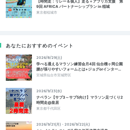
【時間走：リレー＆個人】走る＋アフリカ支援 第
9回 AFRICA パートナーシップラン in 稲城
東京都稲城市
あなたにおすすめのイベント
2026/8/29(土)
学べる通えるマラソン練習会月4回 仙台榴ヶ岡公園
腰が張りやすいフォームとは+ジョグorインター…
宮城県仙台市宮城野区
2026/9/23(水)
ナベラン【サブ3～サブ5向け】マラソン足づくり2
時間走@皇居
東京都千代田区
2026/9/21(月)・2026/9/22(火)