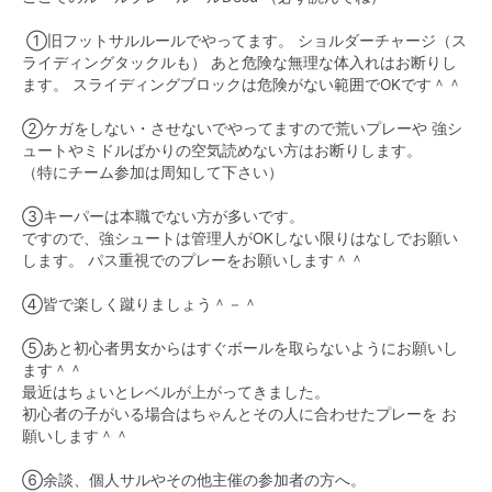
①旧フットサルルールでやってます。 ショルダーチャージ（ス
ライディングタックルも） あと危険な無理な体入れはお断りし
ます。 スライディングブロックは危険がない範囲でOKです＾＾
②ケガをしない・させないでやってますので荒いプレーや 強シ
ュートやミドルばかりの空気読めない方はお断りします。
（特にチーム参加は周知して下さい）
③キーパーは本職でない方が多いです。
ですので、強シュートは管理人がOKしない限りはなしでお願い
します。 パス重視でのプレーをお願いします＾＾
④皆で楽しく蹴りましょう＾－＾
⑤あと初心者男女からはすぐボールを取らないようにお願いし
ます＾＾
最近はちょいとレベルが上がってきました。
初心者の子がいる場合はちゃんとその人に合わせたプレーを お
願いします＾＾
⑥余談、個人サルやその他主催の参加者の方へ。