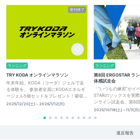
受付終了
ランニング
ランニング
TRY KODA オンラインマラソン
第8回 ERGOSTAR 
体感試走会
年末年始、KODA（コーダ）ジェルで走
「“いつもの練習”がイベ
る体験を。 参加者全員にKODAエネルギ
STARのソックスを実
ージェル5個セットをプレゼント！吸収…
ンライン試走会。第8
2025/12/20(土)～2026/1/12(月)
2025/10/18(土)～11/3(月)
違反報告