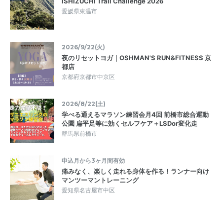
ISHIZUCHI Trail Challenge 2026
愛媛県東温市
2026/9/22(火)
夜のリセットヨガ｜OSHMAN'S RUN&FITNESS 京
都店
京都府京都市中京区
2026/8/22(土)
学べる通えるマラソン練習会月4回 前橋市総合運動
公園 扁平足等に効くセルフケア＋LSDor変化走
群馬県前橋市
申込月から3ヶ月間有効
痛みなく、楽しく走れる身体を作る！ランナー向け
マンツーマントレーニング
愛知県名古屋市中区