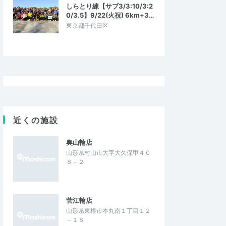
しらとり練【サブ3/3:10/3:2
0/3.5】9/22(火祝) 6km+3…
東京都千代田区
近くの施設
奥山輪店
山形県村山市大字大久保甲４０
８－２
菅江輪店
山形県東根市本丸南１丁目１２
－１８