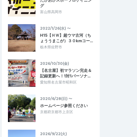
たかおかスポーツロゲイニン
グ
富山県高岡市
2022/1/26(水) 〜
H15【ＨＷ】超ウマ古河（ち
ょううまこが）３０kmコー…
栃木県佐野市
2026/10/30(金)
C3PO
【名古屋】初マラソン完走＆
5.00
5.00
0
2025/08/31
記録更新へ！1対1パーソナ…
愛知県名古屋市昭和区
適！
ハードだけど、とても楽しいイベン
トでした
ていただきました。 ま
蔵王ウルトラジャーニーに続いて、今回も
ース整備の素晴らしさ
2020/6/28(日) 〜
家族参加させて頂きました。 ひたすら登り
寧に除去され、急登…
ホームページ参照ください
の間はとてもハードでしたが、ランナー…
京都府京都市上京区
根山トレイルフェスタ
第2回蔵王ヒルクライムRunBike32km
2026/6/28
2025/8/11
2026/9/22(火)