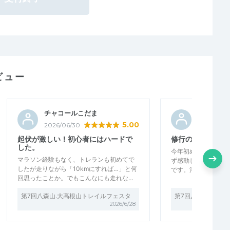
ビュー
チャコールこだま
Yagihashi
5.00
2026/06/30
2026/06/3
起伏が激しい！初心者にはハードで
修行の場として最
した。
今年初めて参加させ
マラソン経験もなく、トレランも初めてで
ず感動したのは、コ
したが走りながら「10kmにすれば…」と何
です。浮石や枝が丁
回思ったことか。でもこんなにも走れな…
第7回八森山.大高根山トレイルフェスタ
第7回八森山.大高
2026/6/28