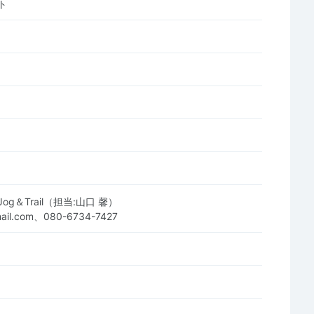
ト
g＆Trail（担当:山口 馨）
tmail.com、080-6734-7427