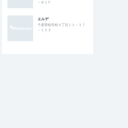
－Ｂ１Ｆ
エルデ
千葉県柏市柏４丁目１１－１７
－１０３