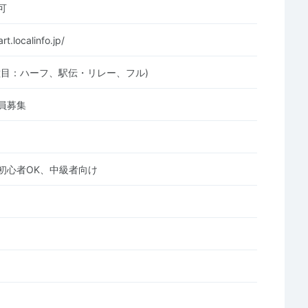
可
rt.localinfo.jp/
種目：ハーフ、駅伝・リレー、フル)
員募集
初心者OK、中級者向け