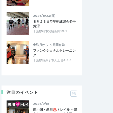
2026/8/23(日)
８月２３日♡早朝練習会＠手
賀沼
千葉県柏市箕輪新田59-2
申込月から1ヶ月間有効
ファンクショナルトレーニン
グ
千葉県我孫子市天王台4-1-1
注目のイベント
PR
2026/9/18
南小国・黒川♨トレイル ～温