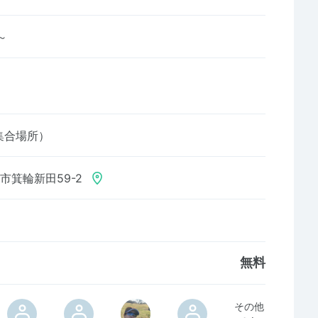
6～
集合場所）
市箕輪新田59-2
無料
その他