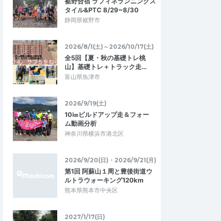
裾野合宿 ラフィネランニングス
タイル&PTC 8/29~8/30
静岡県裾野市
2026/8/1(土)～2026/10/17(土)
全5回【夏・秋の基礎トレ桃
山】基礎トレ＋トラック走…
富山県魚津市
2026/9/19(土)
10㎞ビルドアップ走＆フォー
ム動画分析
神奈川県横浜市港北区
2026/9/20(日)・2026/9/21(月)
第1回 阿蘇山１周と豊後街道ウ
ルトラウォーキング120km
熊本県熊本市中央区
2027/1/17(日)