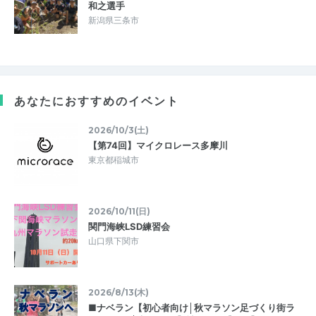
和之選手
新潟県三条市
あなたにおすすめのイベント
2026/10/3(土)
【第74回】マイクロレース多摩川
東京都稲城市
2026/10/11(日)
関門海峡LSD練習会
山口県下関市
2026/8/13(木)
■ナベラン【初心者向け│秋マラソン足づくり街ラ