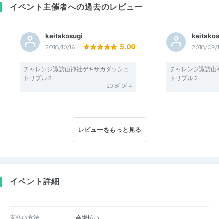
イベント主催者への過去のレビュー
keitakosugi
keitakos
5.00
2018/10/16
2018/09/1
チャレンジ諏訪山神社ゲキサカダッシュ
チャレンジ諏訪山
トリプル２
トリプル２
2018/10/14
レビューをもっと見る
イベント詳細
支払い方法
会場払い