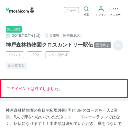
English
検索
ログイン
メニュー
陸上競技
2018/10/14(日)
兵庫県（神戸市北区）
神戸森林植物園クロスカントリー駅伝
受付終了
イベント
～29人
レベル問わず
参加賞有り
このイベントは終了しました。
神戸森林植物園の多目的広場外周1周1110Ⅿのコースを一人2周
回。5人で襷をつないでいただきます！！リレーマラソンではな
く、駅伝になります！！出走順は決めていただき、襷をつないで