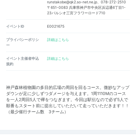
runstakobe@qk2.so-net.ne.jp、078-272-2510
〒651-0083 兵庫県神戸市中央区浜辺通6丁目1-
23パルシオ三宮フラワーロード710
イベントID
E0021675
プライバシーポリシ
詳細はこちら
ー
イベント主催者申込
詳細はこちら
規約
神戸森林植物園の多目的広場の周回を回るコース。微妙なアップ
ダウンが足に少しずつダメージを与えます。1周1110Ⅿのコース
を一人2周回5人で襷をつなぎます。今回は駅伝なので必ず5人で
順番もスタート前に提出していただいて走っていただきます！！
（最少催行チーム数 3チーム）