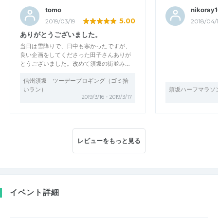
tomo
nikoray
5.00
2019/03/19
2018/04/
ありがとうございました。
当日は雪降りで、日中も寒かったですが、
良い企画をしてくださった田子さんありが
とうございました。改めて須坂の街並み…
信州須坂 ツーデープロギング（ゴミ拾
いラン）
須坂ハーフマラソ
2019/3/16・2019/3/17
レビューをもっと見る
イベント詳細