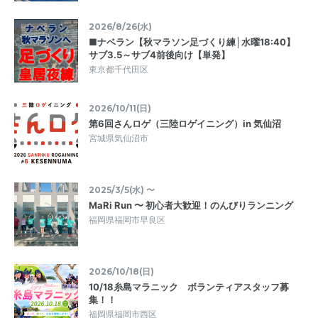
2026/8/26(水)
■ナベラン【秋マラソン足づくり練│水曜18:40】
サブ3.5～サブ4前後向け【単発】
東京都千代田区
2026/10/11(日)
第6回さんロゲ（三陸ロゲイニング）in 気仙沼
宮城県気仙沼市
2025/3/5(水) 〜
MaRi Run 〜 初心者大歓迎！のんびりランニング
福岡県福岡市早良区
2026/10/18(日)
10/18糸島マラニック ボランティアスタッフ募
集！！
福岡県福岡市西区