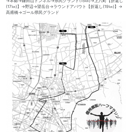
→本郷→鎌田山トンネル→県民グランド(15㎞)→上八町【折返し
(17㎞)】→野辺→望岳台→ラウンドアバウト【折返し(19㎞)】→
高甫橋→ゴール県民グランド