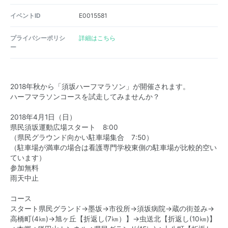
イベントID
E0015581
プライバシーポリシ
詳細はこちら
ー
2018年秋から「須坂ハーフマラソン」が開催されます。
ハーフマラソンコースを試走してみませんか？
2018年4月1日（日）
県民須坂運動広場スタート 8:00
（県民グラウンド向かい駐車場集合 7:50）
（駐車場が満車の場合は看護専門学校東側の駐車場が比較的空い
ています）
参加無料
雨天中止
コース
スタート県民グランド→墨坂→市役所→須坂病院→蔵の街並み→
高橋町(4㎞)→旭ヶ丘【折返し(7㎞）】→虫送北【折返し(10㎞)】