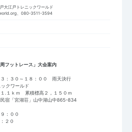
江戸大江戸トレニックワールド
c-world.org、080-3511-3594
麓一周フットレース」大会案内
）３：３０～１８：００ 雨天決行
ニックワールド
１.１ｋｍ 累積標高２，１５０ｍ
近隣民宿「宮湖荘」山中湖山中865-834
９：００
３：２０