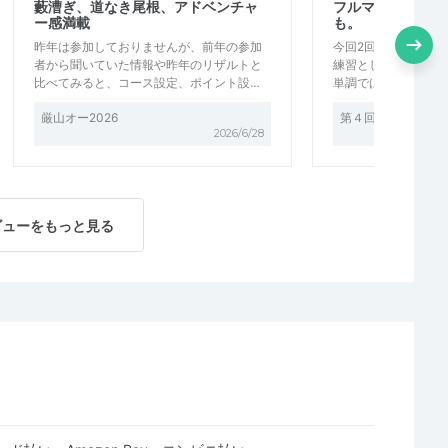
藪漕ぎ、道なき尾根、アドベンチャ
フルマラソンの練
ー感満載
も。
昨年は参加しておりませんが、前年の参加
今回2回目の参加。
者から聞いていた情報や昨年のリザルトと
練習として48㎞の
比べてみると、コース設定、ポイント設…
単調ではあるが、車
厳山オー2026
第４回 水の街道 見沼U
2026/6/28
ビューをもっと見る