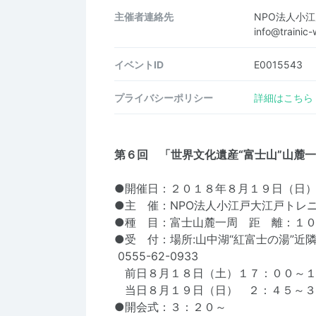
主催者連絡先
NPO法人小
info@traini
イベントID
E0015543
プライバシーポリシー
詳細はこちら
第６回 「世界文化遺産“富士山”山
●開催日：２０１８年８月１９日（日
●主 催：NPO法人小江戸大江戸トレ
●種 目：富士山麓一周 距 離：１０
●受 付：場所:山中湖“紅富士の湯”
0555-62-0933
前日８月１８日（土）１７：００～１
当日８月１９日（日） ２：４５～
●開会式：３：２０～