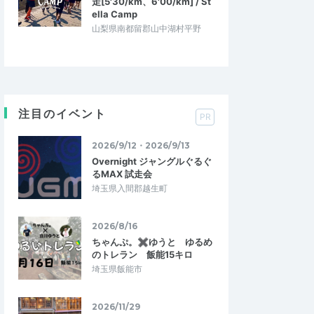
走[5'30/km、6'00/km] / St
ella Camp
山梨県南都留郡山中湖村平野
注目のイベント
PR
2026/9/12・2026/9/13
Overnight ジャングルぐるぐ
るMAX 試走会
埼玉県入間郡越生町
2026/8/16
ちゃんぷ。✖ゆうと ゆるめ
のトレラン 飯能15キロ
埼玉県飯能市
2026/11/29