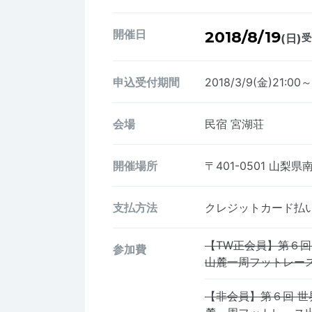
開催日
2018/8/19
(日)
受
申込受付期間
2018/3/9(金)21:00～
会場
民宿 宮湖荘
開催場所
〒401-0501
山梨県南
支払方法
クレジットカード払い、
【TW正会員】第６回
参加費
山麓一周フットレー
【非会員】第６回 世