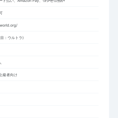
ド払い、Amazon Pay、
コンビニ払い
可
-world.org/
種目：ウルトラ)
人
上級者向け