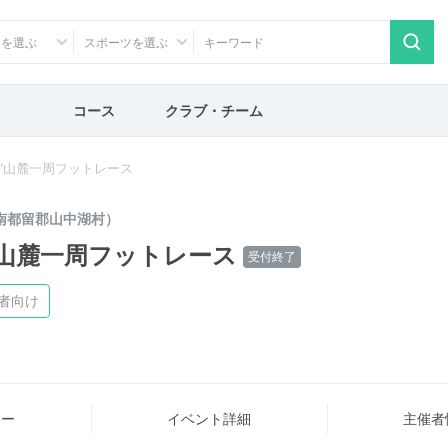
アを選ぶ
スポーツを選ぶ
コース
クラブ・チーム
山″山麓一周フットレース
南都留郡山中湖村）
″山麓一周フットレース
受付終了
者向け
ュー
イベント詳細
主催者