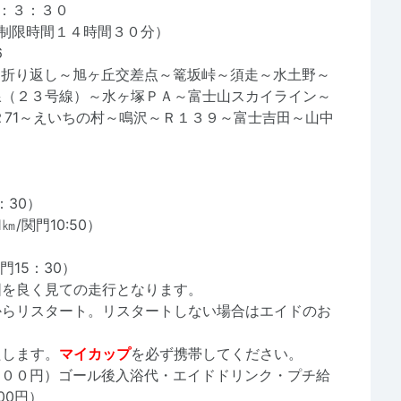
近：３：３０
（制限時間１４時間３０分）
6
～折り返し～旭ヶ丘交差点～篭坂峠～須走～水土野～
線（２３号線）～水ヶ塚ＰＡ～富士山スカイライン～
Ｒ71～えいちの村～鳴沢～Ｒ１３９～富士吉田～山中
：30）
/関門10:50）
門15：30）
図を良く見ての走行となります。
からリスタート。リスタートしない場合はエイドのお
たします。
マイカップ
を必ず携帯してください。
５００円）ゴール後入浴代・エイドドリンク・プチ給
00円）