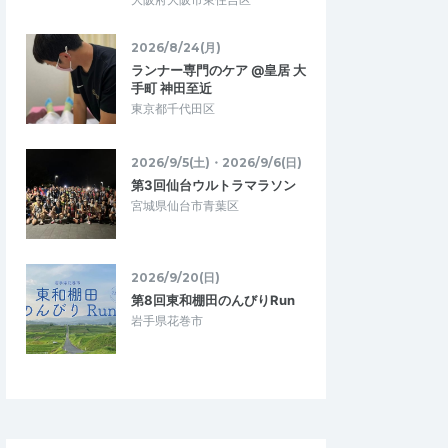
習としていいか
茨城ウルトラマラソン前の練習に良
い。
フルマラソンに向けての
3月にある茨城ウルトラマラソン大会に向け
2026/8/24(月)
部に参加。コースは若干
ての練習として、良い時期、距離、北風経
ランナー専門のケア @皇居 大
の往来のないサイク…
験ができると思い参加しました。 当日は…
手町 神田至近
東京都千代田区
p Stream
第４回 水の街道 見沼Up Stream
2026/2/1
2026/2/1
2026/9/5(土)・2026/9/6(日)
第3回仙台ウルトラマラソン
宮城県仙台市青葉区
2026/9/20(日)
第8回東和棚田のんびりRun
岩手県花巻市