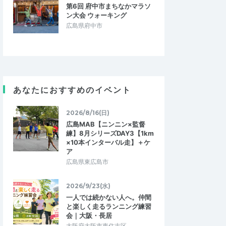
第6回 府中市まちなかマラソ
ン大会 ウォーキング
広島県府中市
あなたにおすすめのイベント
2026/8/16(日)
広島MAB【ニンニン×監督
練】8月シリーズDAY3【1km
×10本インターバル走】＋ケ
ア
広島県東広島市
2026/9/23(水)
一人では続かない人へ。仲間
ムギ天
と楽しく走るランニング練習
5.00
5.00
会｜大阪・長居
6
2026/02/08
大阪府大阪市東住吉区