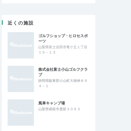
近くの施設
ゴルフショップ・ヒロセスポ
ーツ
山梨県富士吉田市竜ケ丘１丁目
１０－１３
株式会社富士小山ゴルフクラ
ブ
静岡県駿東郡小山町大御神８９
４－１
風車キャンプ場
山梨県都留市鹿留３０６３