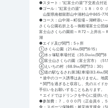
●スタート：“紅富士の湯”下交差点付
●ゴール：“紅富士の湯”：１８：００
山梨県南都留郡山中湖村山中865-77
●コース：山中湖～町役場～湖畔添い
さくら公園右折上る～御殿場富士公団
富士山さくらの園前～Ｒ72～上井出～
湖
●エイド及び関門：5ヶ所
①さくら公園（21.4㎞/関門6:15）
②水ヶ塚駐車場付近（35.0㎞㎞/関門8
③富士山さくらの園（富士宮市）（51.1㎞
④えいちの村（68.9㎞/関門13：30）
⑤道の駅なるさわ第3駐車場(83.4㎞/関
＊途中のコース誘導はありません。地
＊関門を過ぎると収容し、先のエイド
手伝いをお願いすることもあります。
＊エイドではドリンクを中心に提供い
●参加費：７，０００円（正会員６，
食・スポーツ保険料・被災地支援金（5