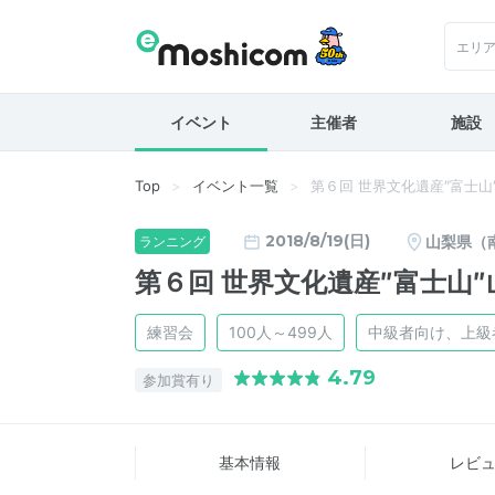
エリ
イベント
主催者
施設
Top
イベント一覧
第６回 世界文化遺産″富士
2018/8/19(日)
山梨県（
ランニング
第６回 世界文化遺産″富士山
練習会
100人～499人
中級者向け、上級
4.79
参加賞有り
基本情報
レビ