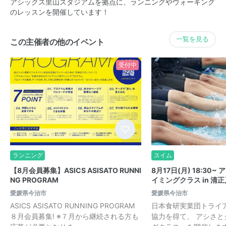
アシックス里山スタジアムを拠点に、ランニングやウォーキング
のレッスンを開催しています！
一覧を見る
この主催者の他のイベント
受付中
ランニング
スイム
【8月会員募集】ASICS ASISATO RUNNI
8月17日(月) 18:30
NG PROGRAM
イミングクラス in 清
愛媛県今治市
愛媛県今治市
ASICS ASISATO RUNNING PROGRAM
日本食研実業団トライ
８月会員募集! ※７月から継続される方も
協力を得て、 アシさ