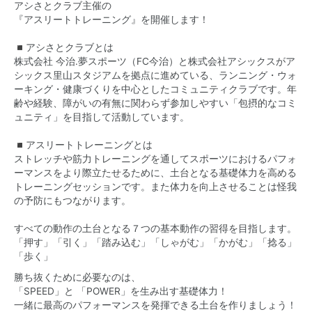
アシさとクラブ主催の
『アスリートトレーニング』を開催します！
◾️アシさとクラブとは
株式会社 今治.夢スポーツ（FC今治）と株式会社アシックスがア
シックス里山スタジアムを拠点に進めている、ランニング・ウォ
ーキング・健康づくりを中心としたコミュニティクラブです。年
齢や経験、障がいの有無に関わらず参加しやすい「包摂的なコミ
ュニティ」を目指して活動しています。
◾️アスリートトレーニングとは
ストレッチや筋力トレーニングを通してスポーツにおけるパフォ
ーマンスをより際立たせるために、土台となる基礎体力を高める
トレーニングセッションです。また体力を向上させることは怪我
の予防にもつながります。
すべての動作の土台となる７つの基本動作の習得を目指します。
「押す」「引く」「踏み込む」「しゃがむ」「かがむ」「捻る」
「歩く」
勝ち抜くために必要なのは、
「SPEED」と 「POWER」を生み出す基礎体力！
一緒に最高のパフォーマンスを発揮できる土台を作りましょう！