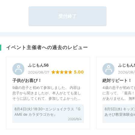
受付終了
イベント主催者への過去のレビュー
ふじもん56
ふじもん
5.00
2026/08/07
2026/08
子供がお喜び！
絶対リピート！
9歳の息子と初めて参加しました。 内容は
4歳の息子が初めて
息子から聞きましたが、本人がとても楽し
に言って、「最高！
そうに話してくれて、参加してよかった…
がありません。 無
8月4日(火) 18:30~エンジョイクラス『G
8月5日(水) キッ
AME de カラダウゴカセ』
あそび教室体験会i
2026/8/4