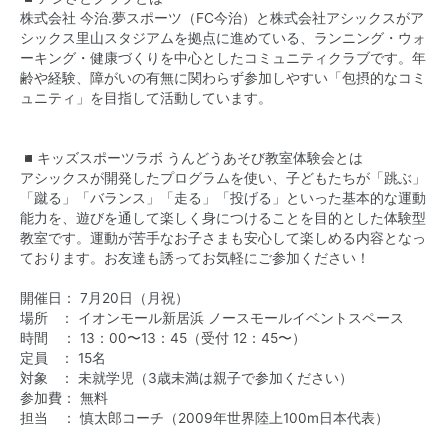
株式会社 今治.夢スポーツ（FC今治）と株式会社アシックスがア
シックス里山スタジアムを拠点に進めている、ランニング・ウォ
ーキング・健康づくりを中心としたコミュニティクラブです。年
齢や経験、障がいの有無に関わらず参加しやすい「包摂的なコミ
ュニティ」を目指して活動しています。
◾️キッズスポーツラボ うんどうあそび教室体験会とは
アシックスが開発したプログラムを使い、子どもたちが「跳ぶ」
「蹴る」「バランス」「走る」「投げる」といった基本的な運動
能力を、遊びを通して楽しく身につけることを目的とした体験型
教室です。運動が苦手なお子さまも安心して楽しめる内容となっ
ております。お友達も誘ってお気軽にご参加ください！
開催日： 7月20日（月祝）
場所 ： イオンモール新居浜 ノースモールイベントスペース
時間 ： 13：00〜13：45（受付 12：45〜）
定員 ： 15名
対象 ： 未就学児（3歳未満は親子で参加ください）
参加費： 無料
担当 ： 慎太郎コーチ（2009年世界陸上100m日本代表）