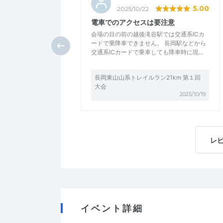
5.00
2025/10/22
電車でのアクセスは要注意
会場の目の前の越後滝谷駅では交通系ICカ
ードで乗降車できません。 長岡駅などから
交通系ICカードで乗車しても降車時に現…
長岡東山山系トレイルラン21km 第１回
大会
2025/10/19
レ
イベント詳細