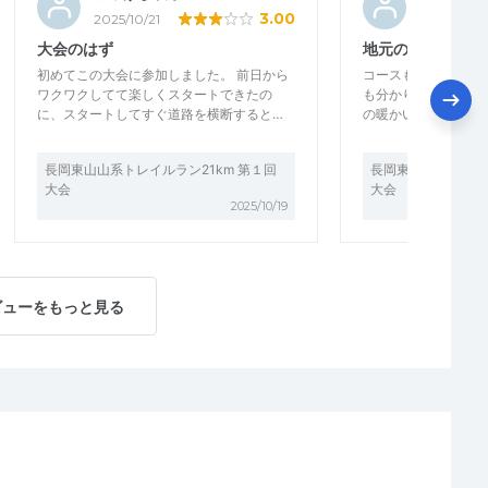
3.00
2025/10/21
2025/10/21
大会のはず
地元の大会を盛り
初めてこの大会に参加しました。 前日から
コースも大変整備さ
ワクワクしてて楽しくスタートできたの
も分かりやすくてよ
に、スタートしてすぐ道路を横断すると…
の暖かいけんちん汁
長岡東山山系トレイルラン21km 第１回
長岡東山山系トレイル
大会
大会
2025/10/19
ビューをもっと見る