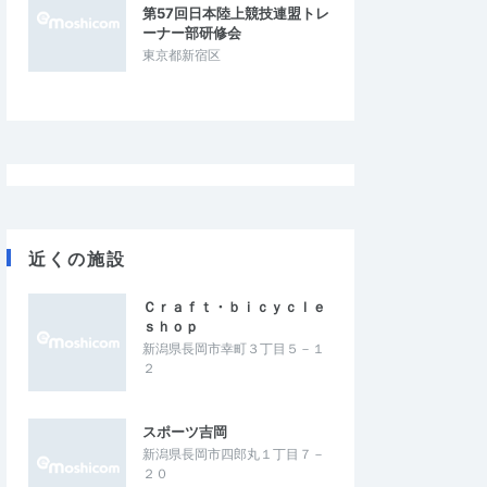
第57回日本陸上競技連盟トレ
4.33
5.00
2025/10/21
ーナー部研修会
上げたい
概ね満足です
東京都新宿区
れていて、案内の看板
第1回ということもあるだろうけど 受付にお
かったです。ゴール後
いて必携品チェックが無かった エイドにお
とおにぎりがおいし…
ける補給食についてのアナウンスが無か…
ラン21km 第１回
長岡東山山系トレイルラン21km 第１回
大会
2025/10/19
2025/10/19
近くの施設
Ｃｒａｆｔ・ｂｉｃｙｃｌｅ
ｓｈｏｐ
新潟県長岡市幸町３丁目５－１
２
スポーツ吉岡
新潟県長岡市四郎丸１丁目７－
２０