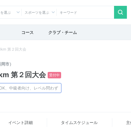
アを選ぶ
スポーツを選ぶ
コース
クラブ・チーム
km 第２回大会
長岡市）
km 第２回大会
受付中
OK、中級者向け、レベル問わず
イベント詳細
タイム
スケジュール
主