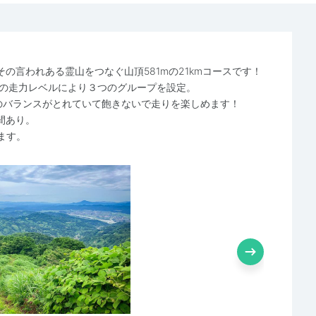
の言われある霊山をつなぐ山頂581mの21kmコースです！
様の走力レベルにより３つのグループを設定。
下りのバランスがとれていて飽きないで走りを楽しめます！
間あり。
ります。