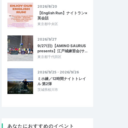
2026/8/20
【English Run】ナイトラン×
英会話
東京都中央区
2026/9/27
9/27(日)【AMINO SAURUS
presents】江戸城練習会(サ…
東京都千代田区
2026/9/25・2026/9/26
ミホ練／12時間ナイトトレイ
ル 第2弾
茨城県桜川市
satoyama11
4.33
4.67
0
2026/05/19
あなたにおすすめのイベント