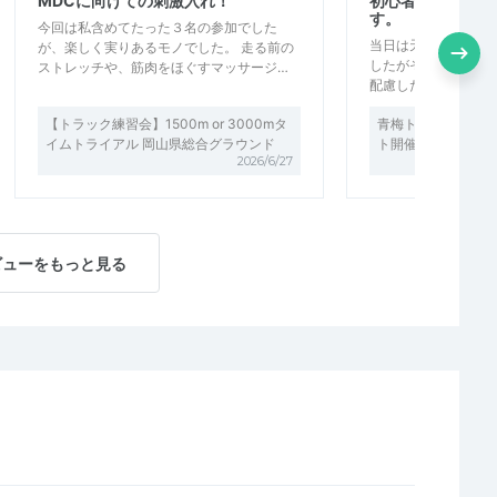
MDCに向けての刺激入れ！
初心者にも丁寧に
す。
今回は私含めてたった３名の参加でした
当日は天候がよくな
が、楽しく実りあるモノでした。 走る前の
したがその分トレラ
ストレッチや、筋肉をほぐすマッサージ…
配慮したペースでの
【トラック練習会】1500m or 3000mタ
青梅トレイル初・中
イムトライアル 岡山県総合グラウンド
ト開催中！
2026/6/27
ビューをもっと見る