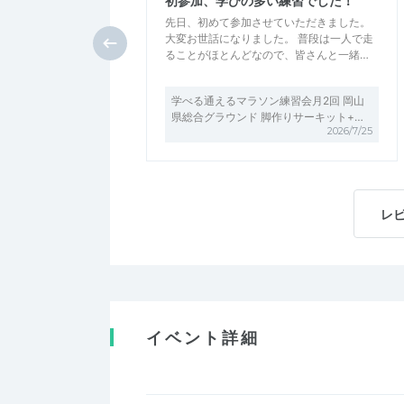
初参加、学びの多い練習でした！
先日、初めて参加させていただきました。
大変お世話になりました。 普段は一人で走
ることがほとんどなので、皆さんと一緒…
学べる通えるマラソン練習会月2回 岡山
県総合グラウンド 脚作りサーキット+…
2026/7/25
レ
イベント詳細