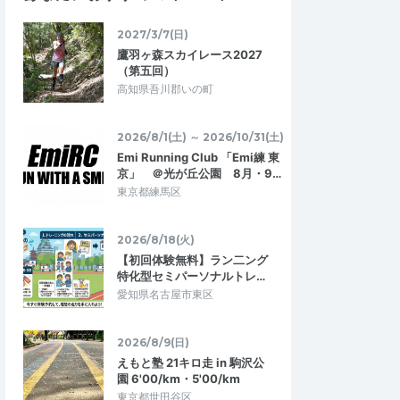
対応してくれま
前傾姿勢 プラス インターバル
今まで自己流で練習していましたが、沢山
2027/3/7(日)
く、参加者が少人数で
の学びがありました、ランニング中もコー
ン初心者の私にも十分
鷹羽ヶ森スカイレース2027
チが気さくに話しかけてくれてランニン…
練習を行なっていた…
（第五回）
高知県吾川郡いの町
級者向け定例イベン
学べる通えるマラソン練習会月4回 千葉
市稲毛海浜公園 前傾＋インターバル走
2026/6/28
2026/5/16
2026/8/1(土) ～ 2026/10/31(土)
Emi Running Club 「Emi練 東
京」 ＠光が丘公園 8月・9…
東京都練馬区
2026/8/18(火)
【初回体験無料】ラン二ング
特化型セミパーソナルトレ…
愛知県名古屋市東区
2026/8/9(日)
えもと塾 21キロ走 in 駒沢公
園 6'00/km・5'00/km
東京都世田谷区