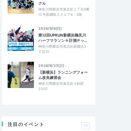
クル
神奈川県横浜市港北区１丁目9番
10号新綱島スクエア4・5階
2026/9/6(日)
第12回UPRUN新横浜鶴見川
ハーフマラソン☆計測チッ…
神奈川県横浜市港北区新横浜3
丁目10
2026/8/23(日)
【新横浜】ランニングフォー
ム改良練習会
神奈川県横浜市港北区小机町
3300
注目のイベント
PR