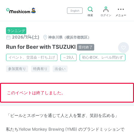
English
検索
ログイン
メニュー
ランニング
2026/7/4(土)
神奈川県（横浜市都筑区）
Run for Beer with TSUZUKI
受付終了
イベント、交流会・打ち上げ
～29人
初心者OK、レベル問わず
参加賞有り
特典有り
出会い
このイベントは終了しました。
「ビールとスポーツを通じて人と人を繋ぎ、笑顔を広める」
私たちYellow Monkey Brewing (YMB) のブランドミッションで