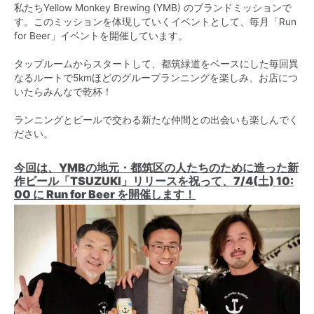
私たちYellow Monkey Brewing (YMB) のブランドミッションで
す。このミッションを体現していくイベントとして、毎月「Run
for Beer」イベントを開催しています。
タップルームからスタートして、都筑緑道をベースにした毎回異
なるルートで5kmほどのグループランニングを楽しみ、お店につ
いたらみんなで乾杯！
ランニングとビールで交わる新たな仲間との出会いも楽しんでく
ださい。
今回は、YMBの地元・都筑区の人たちのために造った新
作ビール「TSUZUKI」リリースを祝って、7/4(土) 10:
00 に Run for Beer を開催します！