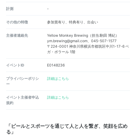
計測
-
その他の特徴
参加賞有り、特典有り、出会い
主催者連絡先
Yellow Monkey Brewing（担当:駒田 博紀）
ym.brewing@gmail.com、045-507-1577
〒224-0001 神奈川県横浜市都筑区中川1-17-6 ベ
ガ・ポラール 1階
イベントID
E0148236
プライバシーポリシ
詳細はこちら
ー
イベント主催者申込
詳細はこちら
規約
「ビールとスポーツを通じて人と人を繋ぎ、笑顔を広め
る」