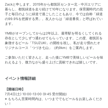
Zackと申します。2015年から都筑区センター北・中川エリアに
暮らし、都筑緑道を走り続けて10年になります。保育園時代の息
子と毎日のように緑道で過ごしたこともあり、今では自称「緑道
の99.9%を把握する男」。友人からは「緑道番長」と呼ばれてい
ます。
YMBがオープンしてからは2年以上、最寄駅を明るくしてくれる
存在として少しずつ通わせてもらっています。この度、都筑区を
象徴するビール「TSUZUKI」の開栓を祝し、私が走り慣れたオ
リジナルコース「つづき七山」（約9km）をご案内します。
ご参加いただく皆さんと、走った後にYMBで美味しいビールを味
わえるよう、微力ながら盛り上げに貢献できれば嬉しいです。
イベント情報詳細
【開催日時】
7月4日(土) 10:00-13:00 (9:45 受付開始)
※ もちろん営業時間内は、いつまででもビールをお楽しみくださ
い！