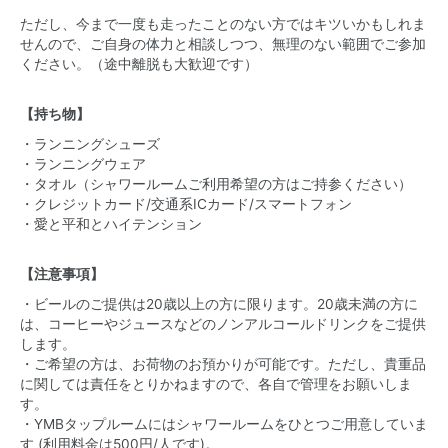
ただし、今まで一度も走ったことのない方ではキツいかもしれま
せんので、ご自身の体力と相談しつつ、無理のない範囲でご参加
ください。（途中離脱も大歓迎です）
【持ち物】
・ランニングシューズ
・ランニングウェア
・タオル（シャワールームご利用希望の方はご持参ください）
・クレジットカード/交通系ICカード/スマートフォン
・愛と平和とハイテンション
【注意事項】
・ビールのご提供は20歳以上の方に限ります。20歳未満の方に
は、コーヒーやジュースなどのノンアルコールドリンクをご提供
します。
・ご希望の方は、お荷物のお預かりが可能です。ただし、貴重品
に関しては責任をとりかねますので、各自で管理をお願いしま
す。
・YMBタップルームにはシャワールームをひとつご用意していま
す (利用料金は500円/人です)。