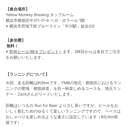
【集合場所】
Yellow Monkey Brewing タップルーム
横浜市都筑区中川1-17-6 ベガ・ポラール 1階
※ 横浜市営地下鉄ブルーライン「中川駅」徒歩2分
【参加費】
無料！
※
乾杯ビール1杯をプレゼント
します。2杯目からは各自でご注文
をお願いいたします。
【ランニングについて】
今回、走る距離は約9kmです。YMBの地元・都筑区におけるラン
ニングの聖地「都筑緑道」を目一杯楽しめるコースを、地元ラン
ナー・Zackさんがリードいたします。
距離はいつもの Run for Beer より少し長いですが、ビールをお
いしく飲むためのゆるくて楽しいランニングですので、ペースは
おしゃべりを楽しめるような速さに設定しています（8分/km前
後です）。