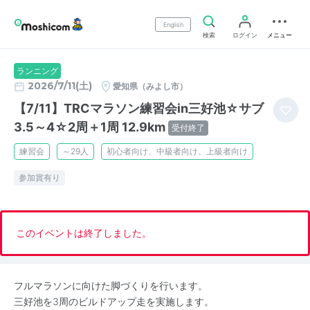
English
検索
ログイン
メニュー
ランニング
2026/7/11(土)
愛知県（みよし市）
【7/11】TRCマラソン練習会in三好池☆サブ
3.5～4☆2周＋1周 12.9km
受付終了
練習会
～29人
初心者向け、中級者向け、上級者向け
参加賞有り
このイベントは終了しました。
フルマラソンに向けた脚づくりを行います。
三好池を3周のビルドアップ走を実施します。