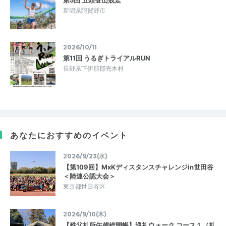
新潟県阿賀野市
2026/10/11
第11回 うるぎトライアルRUN
長野県下伊那郡売木村
あなたにおすすめのイベント
2026/9/23(水)
【第109回】MxKディスタンスチャレンジin世田谷
＜陸連公認大会＞
東京都世田谷区
2026/9/10(木)
【秩父札所午歳総開帳】巡礼ウォーク コース１（札