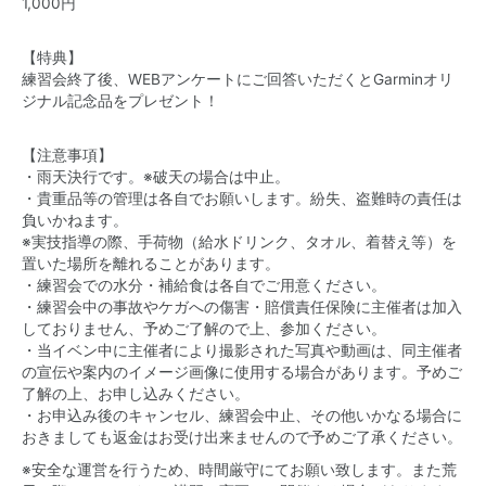
1,000円
【特典】
練習会終了後、WEBアンケートにご回答いただくとGarminオリ
ジナル記念品をプレゼント！
【注意事項】
・雨天決行です。※破天の場合は中止。
・貴重品等の管理は各自でお願いします。紛失、盗難時の責任は
負いかねます。
※実技指導の際、手荷物（給水ドリンク、タオル、着替え等）を
置いた場所を離れることがあります。
・ 練習会での水分・補給食は各自でご用意ください。
・練習会中の事故やケガへの傷害・賠償責任保険に主催者は加入
しておりません、予めご了解ので上、参加ください。
・当イベン中に主催者により撮影された写真や動画は、同主催者
の宣伝や案内のイメージ画像に使用する場合があります。予めご
了解の上、お申し込みください。
・お申込み後のキャンセル、練習会中止、その他いかなる場合に
おきましても返金はお受け出来ませんので予めご了承ください。
※安全な運営を行うため、時間厳守にてお願い致します。また荒