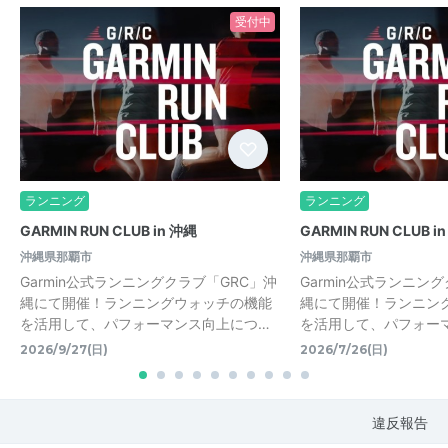
受付中
ランニング
ランニング
GARMIN RUN CLUB in 沖縄
GARMIN RUN CLUB i
沖縄県那覇市
沖縄県那覇市
Garmin公式ランニングクラブ「GRC」沖
Garmin公式ランニン
縄にて開催！ランニングウォッチの機能
縄にて開催！ランニン
を活用して、パフォーマンス向上につ…
を活用して、パフォー
2026/9/27(日)
2026/7/26(日)
違反報告