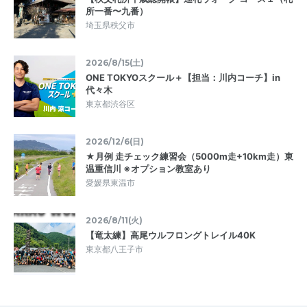
所一番〜九番）
埼玉県秩父市
2026/8/15(土)
ONE TOKYOスクール＋【担当：川内コーチ】in
代々木
東京都渋谷区
2026/12/6(日)
★月例 走チェック練習会（5000m走+10km走）東
温重信川 ※オプション教室あり
愛媛県東温市
2026/8/11(火)
【竜太練】高尾ウルフロングトレイル40K
東京都八王子市