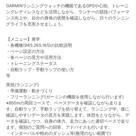
GARMINランニングウォッチの機能であるGPSや心拍、トレーニ
ングレディレスなどを活用しながら、ランナーの競技パフォーマ
ンス向上や、自分の身体の状態を確認しながら、日々のランニン
グライフを充実させましょう。
【メニュー】座学
・各機種(965.265.165)の比較説明
・ページ設定の方法
・各ページの見方や活用方法
・トレーニングステータス
・自動ラップ・手動ラップの使い方
等
実技(ランニング)
・準備運動・動きづくり
・フリーランニング(ガーミンの機能を使用しながら行います)
※850mの周回コースで、ペースデータを確認しながら走りま
す。自動ラップ、手動ラップを切り替えて、ランニング中、後に
確認しやすいデータの見方を実践します。休憩をとりながら、デ
ータを確認しつつ、自身の体力、走力にあった適切ペースで走り
ます。個別のご質問への回答、アドバイスも行います。
・インターバルや軽めのダッシュ等(無理のない範囲で)