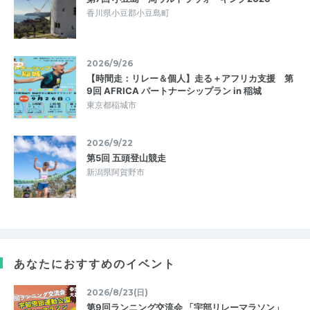
香川県小豆郡小豆島町
2026/9/26
【時間走：リレー＆個人】走る＋アフリカ支援 第
9回 AFRICA パートナーシップラン in 稲城
東京都稲城市
2026/9/22
第5回 五頭登山競走
新潟県阿賀野市
あなたにおすすめのイベント
2026/8/23(日)
第9回ランニング交流会 「宇部リレーマラソン」