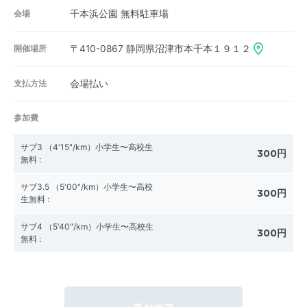
会場
千本浜公園 無料駐車場
開催場所
〒410-0867
静岡県沼津市本千本１９１２
支払方法
会場払い
参加費
サブ3 （4'15"/km）小学生〜高校生
300円
無料
:
サブ3.5 （5'00"/km）小学生〜高校
300円
生無料
:
サブ4 （5'40"/km）小学生〜高校生
300円
無料
: