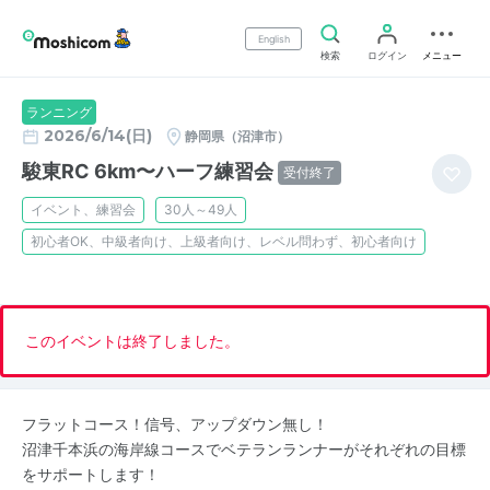
English
検索
ログイン
メニュー
ランニング
2026/6/14(日)
静岡県（沼津市）
駿東RC 6km〜ハーフ練習会
受付終了
イベント、練習会
30人～49人
初心者OK、中級者向け、上級者向け、レベル問わず、初心者向け
このイベントは終了しました。
フラットコース！信号、アップダウン無し！
沼津千本浜の海岸線コースでベテランランナーがそれぞれの目標
をサポートします！