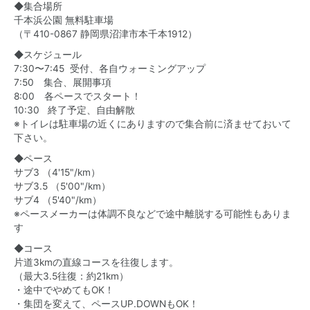
◆集合場所
千本浜公園 無料駐車場
（〒410-0867 静岡県沼津市本千本1912）
◆スケジュール
7:30〜7:45 受付、各自ウォーミングアップ
7:50 集合、展開事項
8:00 各ペースでスタート！
10:30 終了予定、自由解散
※トイレは駐車場の近くにありますので集合前に済ませておいて
下さい。
◆ペース
サブ3 （4'15"/km）
サブ3.5 （5'00"/km）
サブ4 （5'40"/km）
※ペースメーカーは体調不良などで途中離脱する可能性もありま
す
◆コース
片道3kmの直線コースを往復します。
（最大3.5往復：約21km）
・途中でやめてもOK！
・集団を変えて、ペースUP.DOWNもOK！