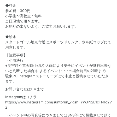
◆料金
参加費：300円
小学生〜高校生：無料
当日現地で頂きます。
お釣りの出ないよう、ご協力お願いします。
◆給水
スタートゴール地点付近にスポーツドリンク、水を紙コップにて
用意します。
【注意事項】
・小雨決行
※災害時や荒天時(台風や大雨により安全にイベントが遂行出来な
いと判断した場合)によるイベント中止の場合前日の21時までに
駿東RC Instagramストーリーズにて中止と投稿させていただき
ます。
お問い合わせはDMまで
Instagramはコチラ
https://www.instagram.com/suntorun_?igsh=YWJiN2E1cTN1c2V
z
・イベント中の写真等につきましてはSNS等にて掲載させて頂く