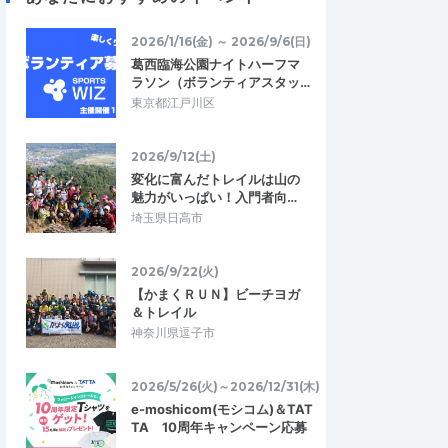
2026/5/31
2026/4/18
2026/1/16(金) ～ 2026/9/6(日)
葛西臨海公園ナイトハーフマ
ラソン（ボランティアスタッ…
東京都江戸川区
2026/9/12(土)
変化に富んだトレイルは山の
魅力がいっぱい！入門者向…
埼玉県日高市
2026/9/22(火)
【かまくＲＵＮ】ビーチヨガ
＆トレイル
神奈川県逗子市
2026/5/26(火)～2026/12/31(木)
e-moshicom(モシコム)＆TAT
TA 10周年キャンペーン応募