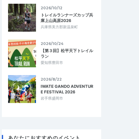
2026/10/12
トレイルランナーズカップ兵
庫上山高原2026
兵庫県美方郡新温泉町
2026/10/24
【第３回】松平天下トレイル
ラン
愛知県豊田市
2026/8/22
IWATE GANDO ADVENTUR
ら
KAZU・OSAKA
E FESTIVAL 2026
5.00
5.00
08
2026/04/22
岩手県盛岡市
す
とてもリーズナブルで参加しやすい
れました。低価格で気
自分的にはオフシーズンに入っていて秋以
に大満足です。計測タ
降に向けてインターバル走・ペース走に取
が、なくて充分です…
り組んでいるので現状の自分の走力を測…
康ランニング令和8年
ピーエスエス皇居健康ランニング令和8年
あなたにおすすめのイベント
4月18日大会