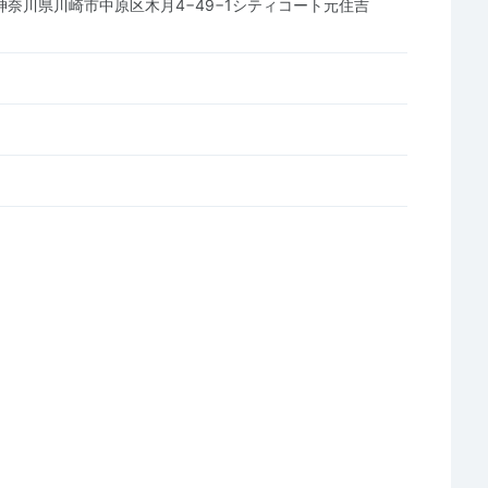
25 神奈川県川崎市中原区木月4−49−1シティコート元住吉