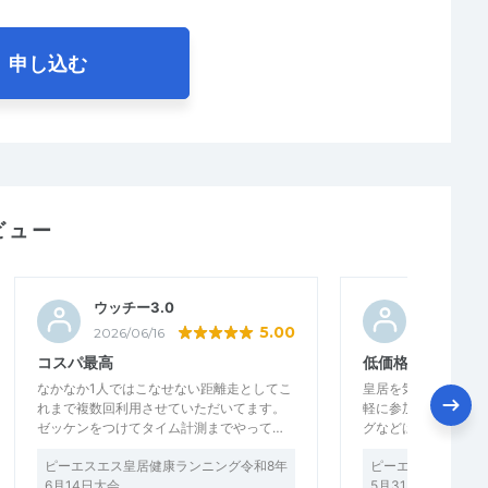
申し込む
ビュー
ウッチー3.0
むらたむ
5.00
2026/06/16
2026/06/
コスパ最高
低価格に大満足で
なかなか1人ではこなせない距離走としてこ
皇居を気持ちよく走
れまで複数回利用させていただいてます。
軽に参加できたこと
ゼッケンをつけてタイム計測までやって…
グなどはありません
ピーエスエス皇居健康ランニング令和8年
ピーエスエス皇居健
6月14日大会
5月31日大会