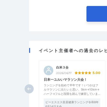
イベント主催者への過去のレ
白米３合
5.00
2026/06/17
日本一ユルいマラソン大会！
ランニングを始めて半年です！いつかはフ
ルマラソンに出たいと思い、5km→10km→
ハーフ→フルと段階を踏んで練習していま…
ピーエスエス皇居健康ランニング令和8年
6月14日大会