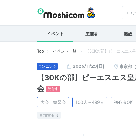
エリ
イベント
主催者
施設
Top
イベント一覧
【30Kの部】ピーエスエス皇
2026/11/29(日)
東京都
ランニング
【30Kの部】ピーエスエス皇
会
受付中
大会、練習会
100人～499人
初心者OK
参加賞有り