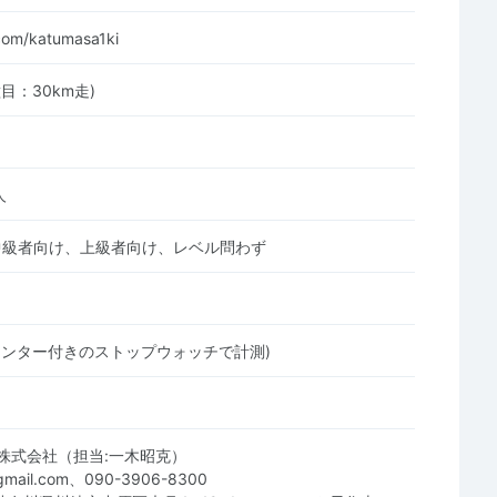
.com/katumasa1ki
目：30km走)
人
中級者向け、上級者向け、レベル問わず
リンター付きのストップウォッチで計測)
株式会社（担当:一木昭克）
@gmail.com、090-3906-8300