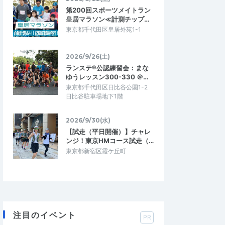
第200回スポーツメイトラン
皇居マラソン≪計測チップ…
東京都千代田区皇居外苑1-1
2026/9/26(土)
ランステ®公認練習会：まな
ゆうレッスン300-330 ＠…
東京都千代田区日比谷公園1-2
日比谷駐車場地下1階
2026/9/30(水)
【試走（平日開催）】チャレ
ンジ！東京HMコース試走（…
東京都新宿区霞ケ丘町
注目のイベント
PR