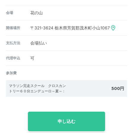
会場
花の山
開催場所
〒321-3624
栃木県芳賀郡茂木町小山1067
支払方法
会場払い
代理申込
可
参加費
マラソン完走スクール クロスカン
500円
トリー６０分エンデューロ～夏～
:
申し込む