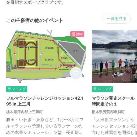
を目指すスポーツクラブです。
一覧を見る
この主催者の他のイベント
受付中
ランニング
ランニング
フルマラソンチャレンジセッション42.1
マラソン完走スクール
95 in 上三川
時間走その１
栃木県河内郡上三川町
栃木県芳賀郡市貝町
勝田・いわき・東京など、1月〜3月にフ
「大田原マラソン」や
ルマラソンを予定しているランナーのた
ャレンジセッション42.1
めの本番シミュレーション型・長距離…
向けた練習会を開催します