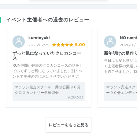
イベント主催者への過去のレビュー
kurotoyuki
5.00
2026/02/25
2026/01/
ずっと気になっていたクロカンコー
新年明けの足作
ス
当日は大変お世話に
RUN仲間が井頭のクロカンコースの話をし
く主催者様の気遣い
ていてずっと気になっていました。別イベ
を過ごせました。1
ントで主催の方にお話させていただき こ…
マラソン完走スクール 井頭公園９０分
マラソン完走スク
クロスカントリー走練習会
ー９０分エンデュー
2026/2/23
レビューをもっと見る