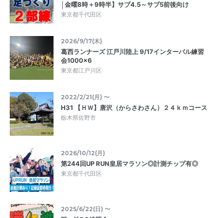
│金曜8時＋9時半】サブ4.5～サブ5前後向け
東京都千代田区
2026/9/17(木)
葛西ランナーズ 江戸川陸上 9/17インターバル練習
会1000×6
東京都江戸川区
2022/2/21(月) 〜
H31 【ＨＷ】唐沢（からさわさん）２４ｋｍコース
栃木県佐野市
2026/10/12(月)
第244回UP RUN皇居マラソン◎計測チップ有◎
東京都千代田区
2025/6/22(日) 〜