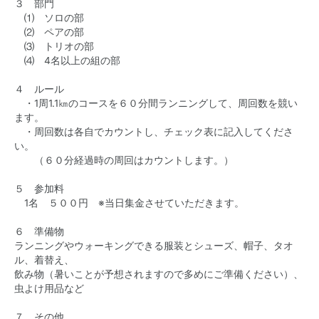
３ 部門
⑴ ソロの部
⑵ ペアの部
⑶ トリオの部
⑷ 4名以上の組の部
４ ルール
・1周1.1㎞のコースを６０分間ランニングして、周回数を競い
ます。
・周回数は各自でカウントし、チェック表に記入してくださ
い。
（６０分経過時の周回はカウントします。）
５ 参加料
1名 ５００円 ※当日集金させていただきます。
６ 準備物
ランニングやウォーキングできる服装とシューズ、帽子、タオ
ル、着替え、
飲み物（暑いことが予想されますので多めにご準備ください）、
虫よけ用品など
７ その他