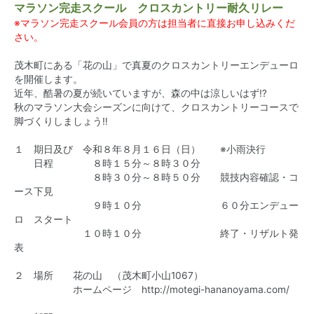
マラソン完走スクール クロスカントリー耐久リレー
※マラソン完走スクール会員の方は担当者に直接お申し込みくだ
さい。
茂木町にある「花の山」で真夏のクロスカントリーエンデューロ
を開催します。
近年、酷暑の夏が続いていますが、森の中は涼しいはず⁉
秋のマラソン大会シーズンに向けて、クロスカントリーコースで
脚づくりしましょう‼
１ 期日及び 令和８年８月１６日（日） ※小雨決行
日程 ８時１５分～８時３０分
８時３０分～８時５０分 競技内容確認・コ
ース下見
９時１０分 ６０分エンデュー
ロ スタート
１０時１０分 終了・リザルト発
表
２ 場所 花の山 （茂木町小山1067）
ホームページ
http://motegi-hananoyama.com/