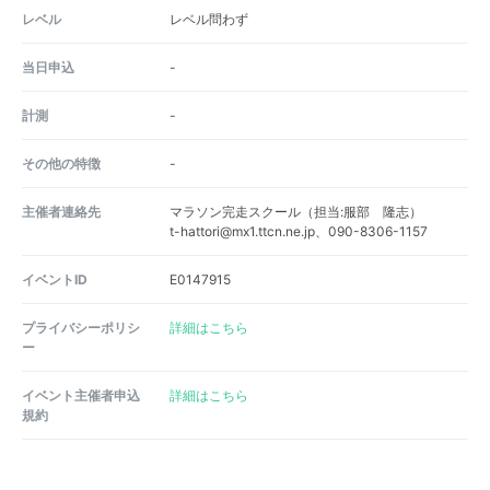
レベル
レベル問わず
当日申込
-
計測
-
その他の特徴
-
主催者連絡先
マラソン完走スクール（担当:服部 隆志）
t-hattori@mx1.ttcn.ne.jp、090-8306-1157
イベントID
E0147915
プライバシーポリシ
詳細はこちら
ー
イベント主催者申込
詳細はこちら
規約