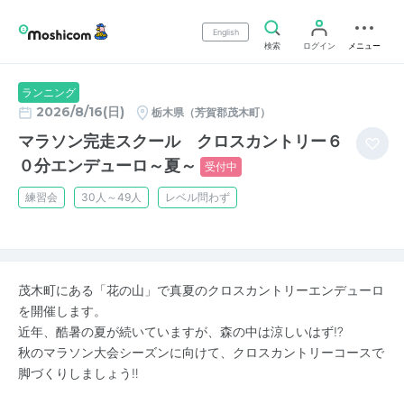
English
検索
ログイン
メニュー
ランニング
2026/8/16(日)
栃木県（芳賀郡茂木町）
マラソン完走スクール クロスカントリー６
０分エンデューロ～夏～
受付中
練習会
30人～49人
レベル問わず
茂木町にある「花の山」で真夏のクロスカントリーエンデューロ
を開催します。
近年、酷暑の夏が続いていますが、森の中は涼しいはず⁉
秋のマラソン大会シーズンに向けて、クロスカントリーコースで
脚づくりしましょう‼