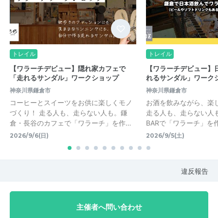
トレイル
トレイル
【ワラーチデビュー】隠れ家カフェで
【ワラーチデビュー】日
「走れるサンダル」ワークショップ
れるサンダル」ワーク
神奈川県鎌倉市
神奈川県鎌倉市
コーヒーとスイーツをお供に楽しくモノ
お酒を飲みながら、楽
づくり！ 走る人も、走らない人も。鎌
走る人も、走らない人
倉・長谷のカフェで「ワラーチ」を作…
BARで「ワラーチ」を
2026/9/6(日)
2026/9/5(土)
違反報告
主催者へ問い合わせ