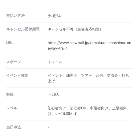
支払い方法
会場払い
キャンセル受付期間
キャンセル不可（主催者応相談）
URL
https://www.slowtrail.jp/kamakura-enoshima-on
eway-trail/
スポーツ
トレイル
イベント種別
イベント、練習会、ツアー・合宿、交流会・打ち
上げ
規模
～29人
レベル
初心者向け、初心者OK、中級者向け、上級者向
け、レベル問わず
当日申込
-