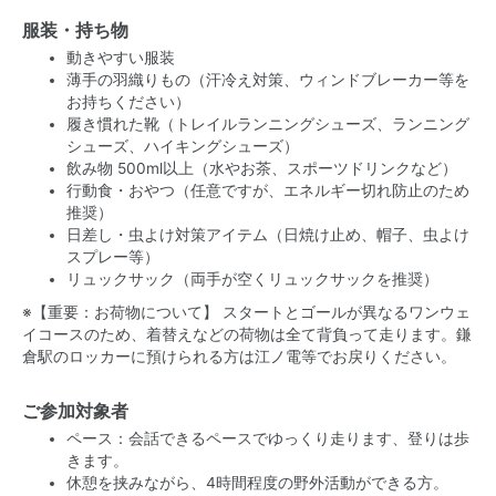
服装・持ち物
動きやすい服装
薄手の羽織りもの（汗冷え対策、ウィンドブレーカー等を
お持ちください）
履き慣れた靴（トレイルランニングシューズ、ランニング
シューズ、ハイキングシューズ）
飲み物 500ml以上（水やお茶、スポーツドリンクなど）
行動食・おやつ（任意ですが、エネルギー切れ防止のため
推奨）
日差し・虫よけ対策アイテム（日焼け止め、帽子、虫よけ
スプレー等）
リュックサック（両手が空くリュックサックを推奨）
※【重要：お荷物について】 スタートとゴールが異なるワンウェ
イコースのため、着替えなどの荷物は全て背負って走ります。鎌
倉駅のロッカーに預けられる方は江ノ電等でお戻りください。
ご参加対象者
ペース：会話できるペースでゆっくり走ります、登りは歩
きます。
休憩を挟みながら、4時間程度の野外活動ができる方。