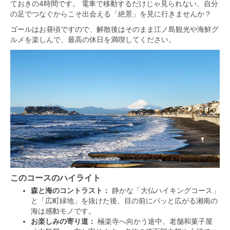
ておきの4時間です。 電車で移動するだけじゃ見られない、自分
の足でつなぐからこそ出会える「絶景」を見に行きませんか？
ゴールはお昼頃ですので、解散後はそのまま江ノ島観光や海鮮グ
ルメを楽しんで、最高の休日を満喫してください。
このコースのハイライト
森と海のコントラスト：
静かな「大仏ハイキングコース」
と「広町緑地」を抜けた後、目の前にパッと広がる湘南の
海は感動モノです。
お楽しみの寄り道：
極楽寺へ向かう途中、老舗和菓子屋