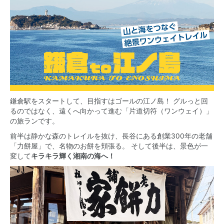
鎌倉駅をスタートして、目指すはゴールの江ノ島！ グルっと回
るのではなく、遠くへ向かって進む「片道切符（ワンウェイ）」
の旅ランです。
前半は静かな森のトレイルを抜け、長谷にある創業300年の老舗
「力餅屋」で、名物のお餅を頬張る。 そして後半は、景色が一
変して
キラキラ輝く湘南の海へ！