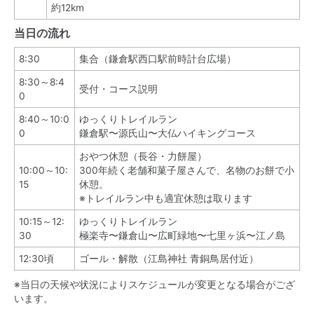
約12km
当日の流れ
8:30
集合（鎌倉駅西口駅前時計台広場）
8:30～8:4
受付・コース説明
0
8:40～10:0
ゆっくりトレイルラン
0
鎌倉駅〜源氏山〜大仏ハイキングコース
おやつ休憩（長谷・力餅屋）
10:00～10:
300年続く老舗和菓子屋さんで、名物のお餅で小
15
休憩。
※トレイルラン中も適宜休憩は取ります
10:15～12:
ゆっくりトレイルラン
30
極楽寺〜鎌倉山〜広町緑地〜七里ヶ浜〜江ノ島
12:30頃
ゴール・解散（江島神社 青銅鳥居付近）
※当日の天候や状況によりスケジュールが変更となる場合がござ
います。