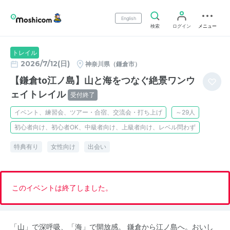
English
検索
ログイン
メニュー
トレイル
2026/7/12(日)
神奈川県（鎌倉市）
【鎌倉to江ノ島】山と海をつなぐ絶景ワンウ
ェイトレイル
受付終了
イベント、練習会、ツアー・合宿、交流会・打ち上げ
～29人
初心者向け、初心者OK、中級者向け、上級者向け、レベル問わず
特典有り
女性向け
出会い
このイベントは終了しました。
「山」で深呼吸、「海」で開放感。 鎌倉から江ノ島へ。おいし