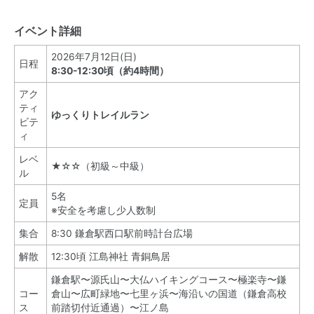
イベント詳細
2026年7月12日(日)
日程
8:30-12:30頃（約4時間）
アク
ティ
ゆっくり
トレイルラン
ビテ
ィ
レベ
★☆☆（初級～中級）
ル
5名
定員
※安全を考慮し少人数制
集合
8:30 鎌倉駅西口駅前時計台広場
解散
12:30頃 江島神社 青銅鳥居
鎌倉駅〜源氏山〜大仏ハイキングコース〜極楽寺〜鎌
コー
倉山〜広町緑地〜七里ヶ浜〜海沿いの国道（鎌倉高校
ス
前踏切付近通過）〜江ノ島