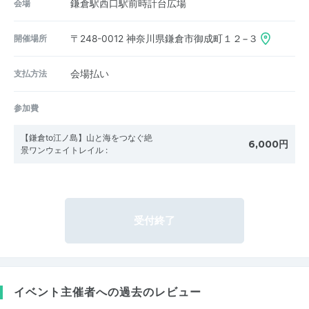
会場
鎌倉駅西口駅前時計台広場
開催場所
〒248-0012
神奈川県鎌倉市御成町１２−３
支払方法
会場払い
参加費
【鎌倉to江ノ島】山と海をつなぐ絶
6,000円
景ワンウェイトレイル
:
受付終了
イベント主催者への過去のレビュー