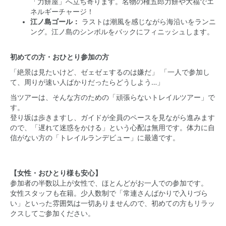
「力餅屋」へ立ち寄ります。名物の権五郎力餅や大福でエ
ネルギーチャージ！
江ノ島ゴール：
ラストは潮風を感じながら海沿いをランニ
ング。江ノ島のシンボルをバックにフィニッシュします。
初めての方・おひとり参加の方
「絶景は見たいけど、ゼェゼェするのは嫌だ」 「一人で参加し
て、周りが速い人ばかりだったらどうしよう…」
当ツアーは、そんな方のための「頑張らないトレイルツアー」で
す。
登り坂は歩きますし、ガイドが全員のペースを見ながら進みます
ので、「遅れて迷惑をかける」という心配は無用です。体力に自
信がない方の「トレイルランデビュー」に最適です。
【女性・おひとり様も安心】
参加者の半数以上が女性で、ほとんどがお一人での参加です。
女性スタッフも在籍。少人数制で「常連さんばかりで入りづら
い」といった雰囲気は一切ありませんので、初めての方もリラッ
クスしてご参加ください。