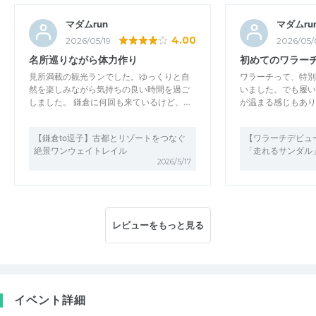
マダムrun
マダムru
4.00
2026/05/19
2026/05/
名所巡りながら体力作り
初めてのワラー
見所満載の観光ランでした。ゆっくりと自
ワラーチって、特別
然を楽しみながら気持ちの良い時間を過ご
いました。でも履い
しました。 鎌倉に何回も来ているけど、…
が温まる感じもあり
【鎌倉to逗子】古都とリゾートをつなぐ
【ワラーチデビュ
絶景ワンウェイトレイル
「走れるサンダル
2026/5/17
レビューをもっと見る
イベント詳細