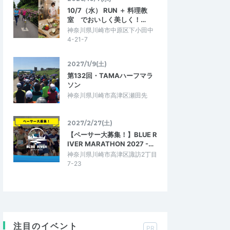
10/7（水） RUN ＋ 料理教
室 でおいしく美しく！…
神奈川県川崎市中原区下小田中
4-21-7
2027/1/9(土)
第132回・TAMAハーフマラ
ソン
神奈川県川崎市高津区瀬田先
2027/2/27(土)
【ペーサー大募集！】BLUE R
IVER MARATHON 2027 -…
神奈川県川崎市高津区諏訪2丁目
7-23
注目のイベント
PR