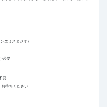
。
キッチンエミスタジオ）
約が必要
）
不要
くお待ちください