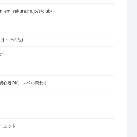
en-emi.sakura.ne.jp/s/club/
種目：その他)
ナー
初心者OK、レベル問わず
イエット