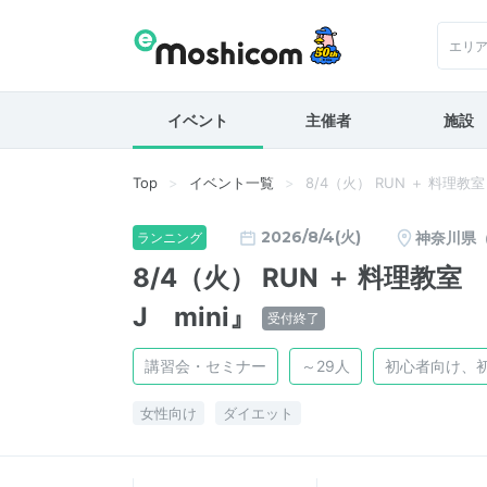
エリ
イベント
主催者
施設
Top
イベント一覧
8/4（火） RUN ＋ 料理
2026/8/4(火)
神奈川県
ランニング
8/4（火） RUN ＋ 料理
J mini』
受付終了
講習会・セミナー
～29人
初心者向け、
女性向け
ダイエット