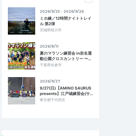
2026/9/25・2026/9/26
ミホ練／12時間ナイトトレイ
ル 第2弾
茨城県桜川市
2026/8/11
夏のマラソン練習会 in岩名運
動公園クロスカントリー 〜…
千葉県佐倉市
2026/9/27
9/27(日)【AMINO SAURUS
presents】江戸城練習会(サ…
東京都千代田区
e
リバ
5.00
5.00
8
2018/10/05