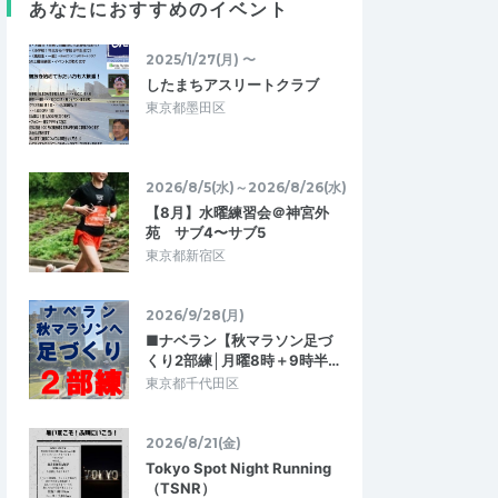
あなたにおすすめのイベント
せせらぎの公園めぐりR
10/3（水） RUN ＋ 料理教室 でおいし
2025/1/27(月) 〜
星シェフLunch
く美しく！ 『おひさまEEJ』
2018/10/6
2018/10/3
したまちアスリートクラブ
東京都墨田区
2026/8/5(水)～2026/8/26(水)
【8月】水曜練習会＠神宮外
苑 サブ4〜サブ5
東京都新宿区
2026/9/28(月)
■ナベラン【秋マラソン足づ
くり2部練│月曜8時＋9時半…
東京都千代田区
2026/8/21(金)
Tokyo Spot Night Running
（TSNR）