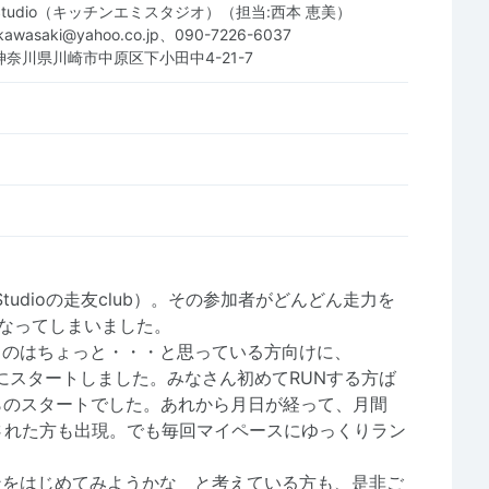
Emi Studio（キッチンエミスタジオ）（担当:西本 恵美）
_kawasaki@yahoo.co.jp、090-7226-6037
1 神奈川県川崎市中原区下小田中4-21-7
i Studioの走友club）。その参加者がどんどん走力を
になってしまいました。
るのはちょっと・・・と思っている方向けに、
12月にスタートしました。みなさん初めてRUNする方ば
らのスタートでした。あれから月日が経って、月間
走された方も出現。でも毎回マイペースにゆっくりラン
ンをはじめてみようかな と考えている方も、是非ご