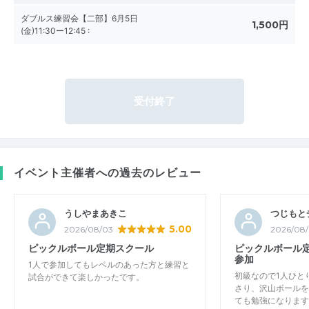
ダブルス練習会【二部】6月5日
1,500円
(金)11:30ー12:45
:
受付終了
イベント主催者への過去のレビュー
うしやまあきこ
つじもと
5.00
2026/08/03
2026/08
ピックルボール定期スクール
ピックルボール
参加
1人で参加してもレベルのあった方と練習と
初級なので1人ひと
試合ができて楽しかったです。
さり、沢山ボールを
ても勉強になります