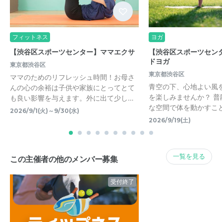
フィットネス
ヨガ
【渋谷区スポーツセンター】ママエクサ
【渋谷区スポーツセン
ドヨガ
東京都渋谷区
東京都渋谷区
ママのためのリフレッシュ時間！お母さ
青空の下、心地よい風
んの心の余裕は子供や家族にとってとて
を楽しみませんか？ 
も良い影響を与えます。外に出て少し…
な空間で体を動かすこ
2026/9/1(火)～9/30(水)
2026/9/19(土)
一覧を見る
この主催者の他のメンバー募集
受付終了