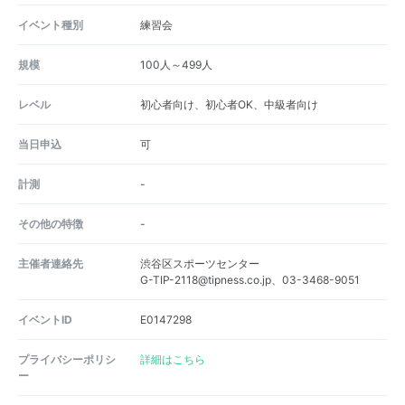
イベント種別
練習会
規模
100人～499人
レベル
初心者向け、初心者OK、中級者向け
当日申込
可
計測
-
その他の特徴
-
主催者連絡先
渋谷区スポーツセンター
G-TIP-2118@tipness.co.jp、03-3468-9051
イベントID
E0147298
プライバシーポリシ
詳細はこちら
ー