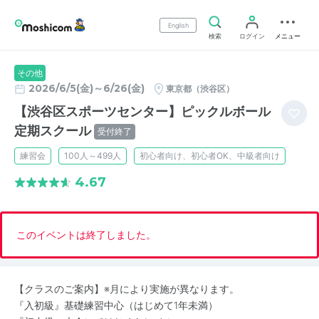
English
検索
ログイン
メニュー
その他
2026/6/5(金)～6/26(金)
東京都（渋谷区）
【渋谷区スポーツセンター】ピックルボール
定期スクール
受付終了
練習会
100人～499人
初心者向け、初心者OK、中級者向け
4.67
このイベントは終了しました。
【クラスのご案内】※月により実施が異なります。
『入初級』基礎練習中心（はじめて1年未満）