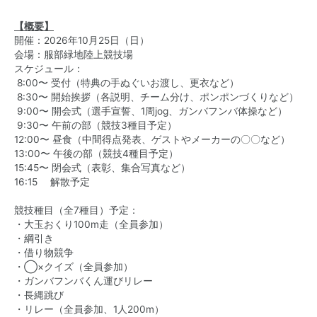
【概要】
開催：2026年10月25日（日）
会場：服部緑地陸上競技場
スケジュール：
8:00〜 受付（特典の手ぬぐいお渡し、更衣など）
8:30〜 開始挨拶（各説明、チーム分け、ポンポンづくりなど）
9:00〜 開会式（選手宣誓、1周jog、ガンバフンバ体操など）
9:30〜 午前の部（競技3種目予定）
12:00〜 昼食（中間得点発表、ゲストやメーカーの〇〇など）
13:00〜 午後の部（競技4種目予定）
15:45〜 閉会式（表彰、集合写真など）
16:15 解散予定
競技種目（全7種目）予定：
・大玉おくり100m走（全員参加）
・綱引き
・借り物競争
・◯×クイズ（全員参加）
・ガンバフンバくん運びリレー
・長縄跳び
・リレー（全員参加、1人200m）