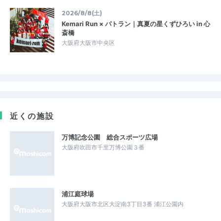
2026/8/8(土)
Kemari Run × パトラン｜真夏の星くずひろい in 心
斎橋
大阪府大阪市中央区
近くの施設
万博記念公園 総合スポーツ広場
大阪府吹田市千里万博公園３番
浦江庭球場
大阪府大阪市北区大淀南3丁目3番 浦江公園内