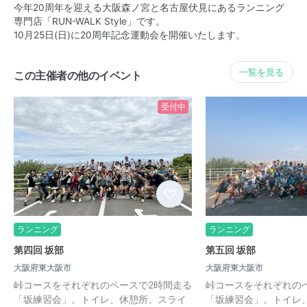
今年20周年を迎える大阪森ノ宮と名古屋伏見にあるランニング
専門店「RUN-WALK Style」です。
10月25日(日)に20周年記念運動会を開催いたします。
一覧を見る
この主催者の他のイベント
受付中
ランニング
ランニング
第四回 坂部
第五回 坂部
大阪府東大阪市
大阪府東大阪市
峠コースをそれぞれのペースで2時間走る
峠コースをそれぞれの
「坂練習会」。トイレ、休憩所、スライ
「坂練習会」。トイレ