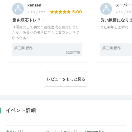
kenzen
スーパー
5.00
2026/07/21
2026/07/
暑さ順応トレ？！
良い練習になり
３回目にして初の５往復達成を目指しまし
また参加しますね
たが、あまりの暑さに早々にダウン。キツ
かったぁ～～。
第三回 坂部
第三回 坂部
2026/7/18
レビューをもっと見る
イベント詳細
支払い方法
クレジットカード払い、Amazon Pay