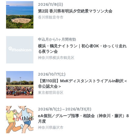
2026/11/8(日)
第2回 香川県有明浜夕空絶景マラソン大会
香川県観音寺市
申込月から1ヶ月間有効
横浜・鶴見ナイトラン｜初心者OK・ゆっくり走れ
る夜ラン会
神奈川県横浜市鶴見区
2026/10/17(土)
【第110回】MxKディスタンストライアルin駒沢＜
非公認大会＞
東京都世田谷区
2026/8/1(土)～2026/8/31(月)
eA個別／グループ指導・相談会（神奈川・藤沢）8
月度
神奈川県藤沢市