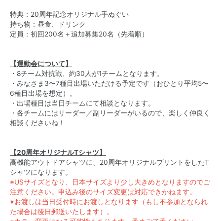
特典：20周年記念オリジナル手ぬぐい
持ち物：昼食、ドリンク
定員：初回200名＋追加募集20名（先着順）
【運動会について】
・8チーム対抗戦、約30人が1チームとなります。
・みなさま3〜7種目出場いただける予定です（おひとり平均5〜
6種目出場を想定）。
・出場種目は当日チームにて相談となります。
・各チームにはリーダー／副リーダーがいるので、楽しく仲良く
相談くださいね！
【20周年オリジナルTシャツ】
高機能アウトドアシャツに、20周年オリジナルプリントをしたT
シャツになります。
※USサイズとなり、日本サイズより少し大きめとなりますのでご
注意ください。申込み後のサイズ変更は対応できかねます。
※お渡しは当日受付時にお渡しとなります（もし不参加となられ
た場合は後日郵送いたします）。