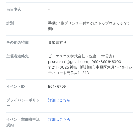
当日申込
-
計測
手動計測(プリンター付きのストップウォッチで計
測)
その他の特徴
参加賞有り
主催者連絡先
ピーエスエス株式会社（担当:一木昭克）
pssrunmail@gmail.com、090-3906-8300
〒211-0025 神奈川県川崎市中原区木月4−49−1シ
ティコート元住吉1−313
イベントID
E0146799
プライバシーポリシ
詳細はこちら
ー
イベント主催者申込
詳細はこちら
規約