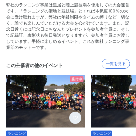
弊社のランニング事業は皇居と陸上競技場を使用しての大会運営
です。「ランニングの聖地と競技場」とくれば本気度100％の大
会に受け取れますが、弊社は年齢制限やタイムの縛りなど一切な
く、誰でも楽しんでいただける大会を心がけています。また、記
念日近くには記念日にちなんだプレゼントを参加者全員に、そし
て記録証、表彰状も後日発送となりますが、参加者全員にお渡し
しています。手軽に楽しめるイベント、これが弊社ランニング事
業部のモットーです。
一覧を見る
この主催者の他のイベント
受付中
ランニング
ランニング