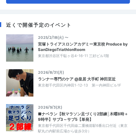
近くで開催予定のイベント
2025/2/18(火) 〜
宮塚トライアスロンアカデミー東京校 Produce by
SanDiegoTriathlonRoom
東京都渋谷区千駄ヶ谷4-16-11 三好ビル1階
2026/8/31(月)
ランナー専門のケア @皇居 大手町 神田至近
東京都千代田区内神田1-12-13 第一内神田ビル1F
2026/9/3(木)
■ナベラン【秋マラソン足づくり2部練│木曜8時＋
9時半】サブ3～サブ5【単発】
東京都千代田区千代田線二重橋前駅6番出口付近（東京
駅丸の内駅前広場から徒歩3分）