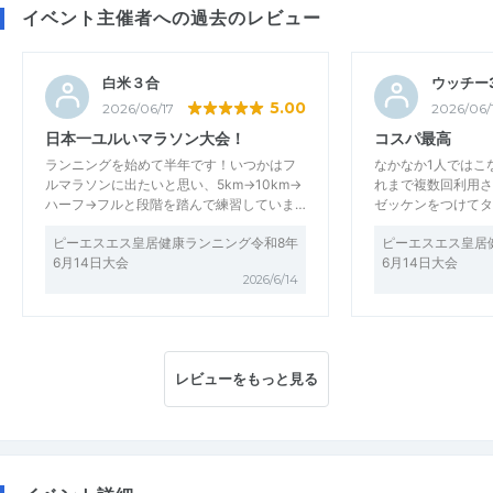
イベント主催者への過去のレビュー
白米３合
ウッチー3
5.00
2026/06/17
2026/06/
日本一ユルいマラソン大会！
コスパ最高
ランニングを始めて半年です！いつかはフ
なかなか1人ではこ
ルマラソンに出たいと思い、5km→10km→
れまで複数回利用さ
ハーフ→フルと段階を踏んで練習していま…
ゼッケンをつけてタ
ピーエスエス皇居健康ランニング令和8年
ピーエスエス皇居
6月14日大会
6月14日大会
2026/6/14
レビューをもっと見る