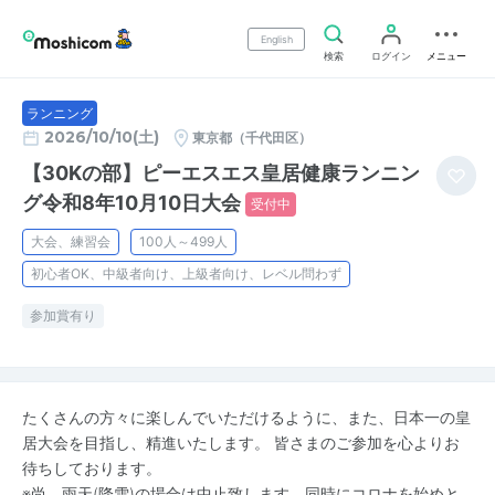
English
検索
ログイン
メニュー
ランニング
2026/10/10(土)
東京都（千代田区）
【30Kの部】ピーエスエス皇居健康ランニン
グ令和8年10月10日大会
受付中
大会、練習会
100人～499人
初心者OK、中級者向け、上級者向け、レベル問わず
参加賞有り
たくさんの方々に楽しんでいただけるように、また、日本一の皇
居大会を目指し、精進いたします。 皆さまのご参加を心よりお
待ちしております。
※尚、雨天(降雪)の場合は中止致します。同時にコロナを始めと