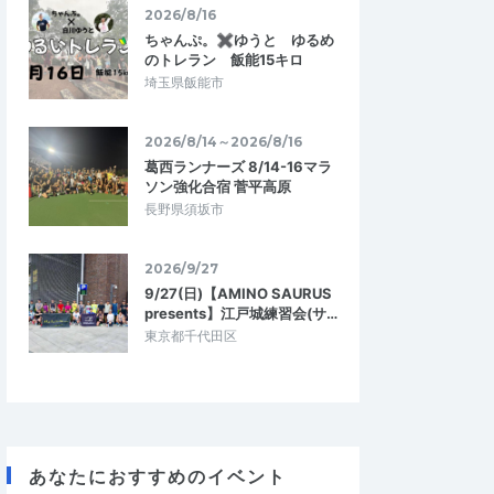
2026/8/16
ちゃんぷ。✖ゆうと ゆるめ
のトレラン 飯能15キロ
埼玉県飯能市
2026/8/14～2026/8/16
葛西ランナーズ 8/14-16マラ
ソン強化合宿 菅平高原
長野県須坂市
2026/9/27
9/27(日)【AMINO SAURUS
presents】江戸城練習会(サ…
東京都千代田区
あなたにおすすめのイベント