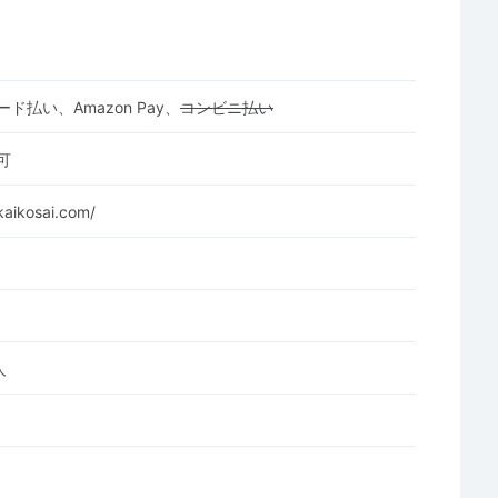
ド払い、Amazon Pay、
コンビニ払い
可
kaikosai.com/
人