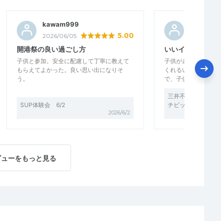
kawam999
のざしゅ
5.00
2026/06/05
2026/06/
開港祭の良い過ごし方
いいイベントだと
子供と参加。安全に配慮して丁寧に教えて
子供が走ることにポ
もらえてよかった。良い思い出になりそ
くれるいいイベント
う。
で、子供も来年を楽
三井不動産グループ
SUP体験会 6/2
チビッ子ミニ駅伝
2026/6/2
ビューをもっと見る