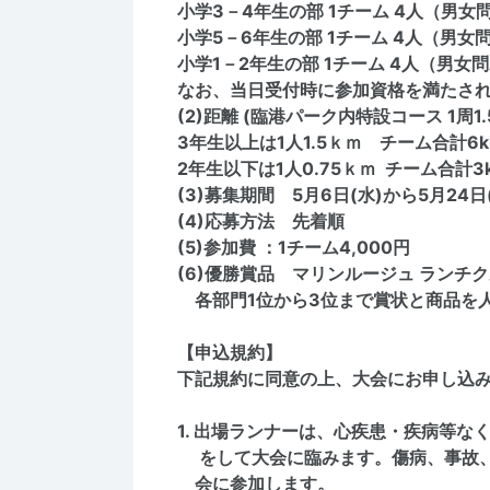
小学3－4年生の部 1チーム 4人（男女
小学5－6年生の部 1チーム 4人（男女
小学1－2年生の部 1チーム 4人（男女
なお、当日受付時に参加資格を満たさ
(2)距離 (臨港パーク内特設コース 1周1.
3年生以上は1人1.5ｋｍ チーム合計
2
年生以下は1人0.75ｋｍ チーム
(3)募集期間 5月6日(水)から5月24日
(4)応募方法 先着順
(5)参加費 ：1チーム4,000円
(6)優勝賞品 マリンルージュ ランチク
各部門1位から3位まで賞状と商品を
【申込規約】
下記規約に同意の上、大会にお申し込
1. 出場ランナーは、心疾患・疾病等
をして大会に臨みます。傷病、事故、
会に参加します。