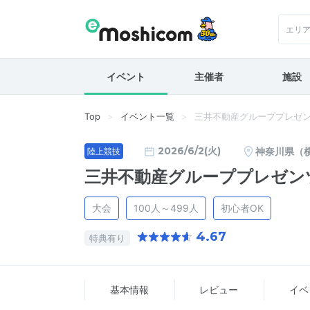
エリ
イベント
主催者
施設
Top
イベント一覧
三井不動産グループプレゼン
2026/6/2(火)
神奈川県（
陸上競技
三井不動産グループプレゼン
大会
100人～499人
初心者OK
4.67
特典有り
基本情報
レビュー
イベ