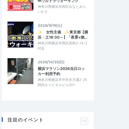
mウルトラウォーキング
神奈川県横浜市西区みなとみら
い5-2
2026/9/19(土)
✨ 女性主催 ✨東京都【横
浜・土18:30～】「夜景×散…
神奈川県横浜市西区高島2-14-2
付近
2026/10/25(日)
横浜マラソン2026当日ロッ
カー利用予約
神奈川県横浜市中区弁天通2-25
関内キャピタルビル201
注目のイベント
PR