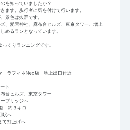
るのを知っていましたか？
できます。歩行者に気を付けて行います。
が、景色は抜群です。
ルズ、愛宕神社、麻布台ヒルズ、東京タワー、増上
楽しめるランとなっています。
ゆっくりランニングです。
 か ラフィネNeo店 地上出口付近
タート
台ヒルズ、東京タワー
ブリッジへ
往復 約３キロ
町駅へ
えて打上げへ