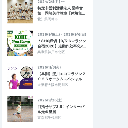
2024/2/5(月) 〜
特定非営利活動法人 呈峰會
館 岡崎矢作教室【体験無…
愛知県岡崎市
2026/9/5(土)・2026/9/6(日)
＊8/10締切【9/5-6マラソン
合宿2026】走動作効率化×…
兵庫県神戸市北区
2026/11/3(火)
【早割】淀川エコマラソン２
０２６オータムスペシャル…
大阪府大阪市淀川区
2026/9/26(土)
目指せサブ3.5！インターバ
ル走＠皇居
東京都千代田区