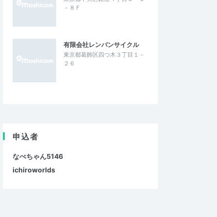
－８Ｆ
有限会社レンバンサイクル
東京都葛飾区四つ木３丁目１－
２６
申込者
なべちゃん5146
ichiroworlds