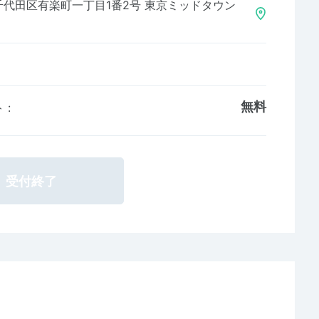
千代田区有楽町一丁目1番2号 東京ミッドタウン
無料
ト
:
受付終了