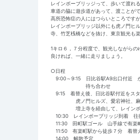
レインボーブリッジって、歩いて渡れ
車道の脇に遊歩道があって、渡ことが
高所恐怖症の人にはつらいところです
レインボーブリッジ以外にも虎ノ門ヒ
寺、竹芝桟橋などを抜け、東京観光も
1キロ６，７分程度で、観光しながらの
良ければ、一緒に走りましょう。
○日程
9:00～9:15 日比谷駅A9出口付近
待ち合わせ
9:15 着替え後、日比谷駅付近をス
虎ノ門ヒルズ、愛宕神社、麻布
増上寺を経由して、レインボー
10:30 レインボーブリッジ到着 
11:30 田町駅ゴール 山手線で有楽
11:50 有楽町駅から徒歩７分 着替
14:00 解散予定