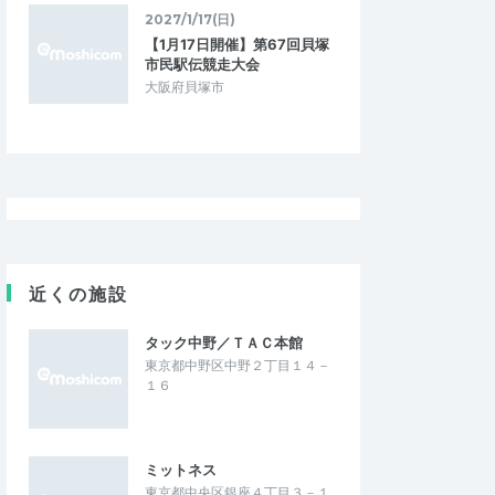
2027/1/17(日)
【1月17日開催】第67回貝塚
市民駅伝競走大会
大阪府貝塚市
近くの施設
タック中野／ＴＡＣ本館
東京都中野区中野２丁目１４－
１６
ミットネス
東京都中央区銀座４丁目３－１